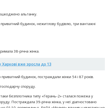
ошкоджено альтанку.
приватний будинок, нежитлову будівлю, три вантажні
римала 38-річна жінка.
 Харкові вже зросла до 13
приватний будинок, постраждали жінки 54 і 87 років.
господарчу споруду.
таки безпілотника типу «Герань-2» сталася пожежа у
уду. Постраждала 39-річна жінка, у неї діагностовано
зько 01:10, попередньо, БпЛА «Молнія» влучив у квартиру на