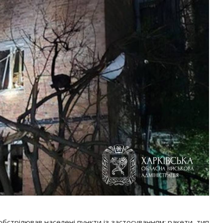
бстрілював населені пункти із застосуванням: ракети, тип