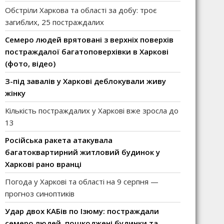
Обстріли Харкова та області за добу: троє
загиблих, 25 постраждалих
Семеро людей врятовані з верхніх поверхів
постраждалої багатоповерхівки в Харкові
(фото, відео)
З-під завалів у Харкові деблокували живу
жінку
Кількість постраждалих у Харкові вже зросла до
13
Російська ракета атакувала
багатоквартирний житловий будинок у
Харкові рано вранці
Погода у Харкові та області на 9 серпня —
прогноз синоптиків
Удар двох КАБів по Ізюму: постраждали
семеро людей, пошкоджені будинки та