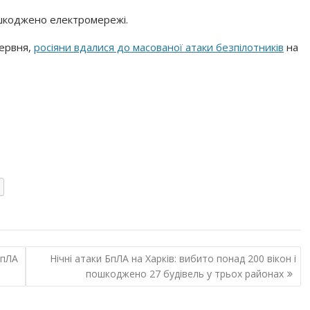
шкоджено електромережі.
 червня,
росіяни вдалися до масованої атаки безпілотників
на
БпЛА
Нічні атаки БпЛА на Харків: вибито понад 200 вікон і
пошкоджено 27 будівель у трьох районах