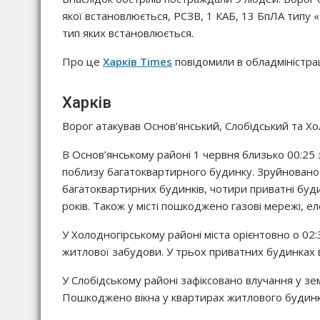
якої встановлюється, РСЗВ, 1 КАБ, 13 БпЛА типу 
тип яких встановлюється.
Про це
Харків Times
повідомили в обладміністрац
Харків
Ворог атакував Основ’янський, Слобідський та Х
В Основ’янському районі 1 червня близько 00:25 
поблизу багатоквартирного будинку. Зруйновано 
багатоквартирних будинків, чотири приватні будин
років. Також у місті пошкоджено газові мережі, е
У Холодногірському районі міста орієнтовно о 02
житлової забудови. У трьох приватних будинках в
У Слобідському районі зафіксовано влучання у з
Пошкоджено вікна у квартирах житлового будинк