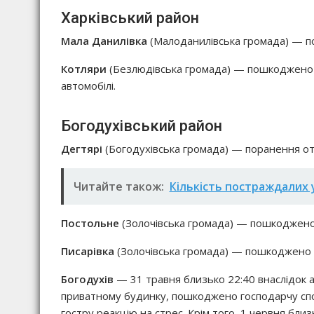
Харківський район
Мала Данилівка
(Малоданилівська громада) — п
Котляри
(Безлюдівська громада) — пошкоджено 
автомобілі.
Богодухівський район
Дегтярі
(Богодухівська громада) — поранення от
Читайте також:
Кількість постраждалих у
Постольне
(Золочівська громада) — пошкоджено 
Писарівка
(Золочівська громада) — пошкоджено 
Богодухів
— 31 травня близько 22:40 внаслідок а
приватному будинку, пошкоджено господарчу спор
гостру реакцію на стрес. Крім того, 1 червня бли