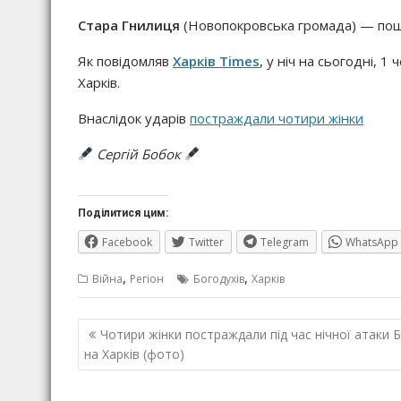
Стара Гнилиця
(Новопокровська громада) — по
Як повідомляв
Харків Times
, у ніч на сьогодні, 1
Харків.
Внаслідок ударів
постраждали чотири жінки
Сергій Бобок
Поділитися цим:
Facebook
Twitter
Telegram
WhatsApp
,
,
Війна
Регіон
Богодухів
Харків
Навігація
Чотири жінки постраждали під час нічної атаки 
записів
на Харків (фото)