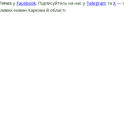
Times
у
Facebook
. Підписуйтесь на нас у
Telegram
та
Х
— і
ливих новин Харкова й області.