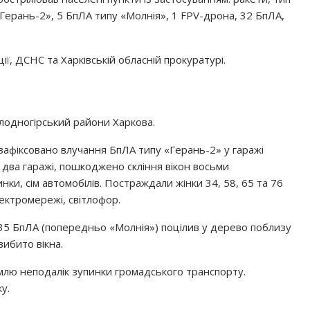
«Герань-2», 5 БпЛА типу «Молнія», 1 FPV-дрона, 32 БпЛА,
ії, ДСНС та Харківській обласній прокуратурі.
олодногірський райони Харкова.
зафіксовано влучання БпЛА типу «Герань-2» у гаражі
два гаражі, пошкоджено скління вікон восьми
ки, сім автомобілів. Постраждали жінки 34, 58, 65 та 76
лектромережі, світлофор.
:35 БпЛА (попередньо «Молнія») поцілив у дерево поблизу
ибито вікна.
емлю неподалік зупинки громадського транспорту.
у.