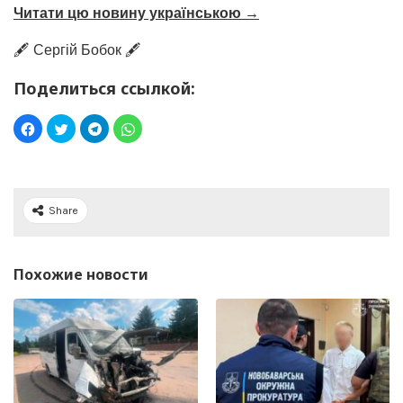
Читати цю новину українською →
🖋️ Сергій Бобок 🖋️
Поделиться ссылкой:
Share
Похожие новости