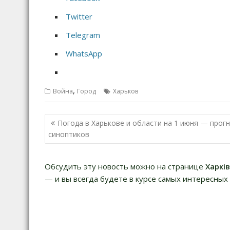
Twitter
Telegram
WhatsApp
,
Война
Город
Харьков
Н
Погода в Харькове и области на 1 июня — прог
а
синоптиков
в
и
Обсудить эту новость можно на странице
Харкі
г
— и вы всегда будете в курсе самых интересных 
а
ц
и
я