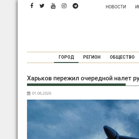
П
НОВОСТИ
И
е
р
е
й
т
и
к
ГОРОД
РЕГИОН
ОБЩЕСТВО
с
о
Харьков пережил очередной налет р
д
е
р
01.06.2026
ж
и
м
о
м
у