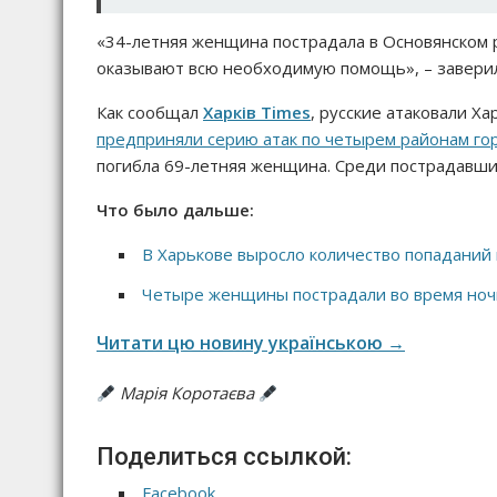
«34-летняя женщина пострадала в Основянском 
оказывают всю необходимую помощь», – заверил
Как сообщал
Харків Times
, русские атаковали Ха
предприняли серию атак по четырем районам го
погибла 69-летняя женщина. Среди пострадавших
Что было дальше:
В Харькове выросло количество попаданий 
Четыре женщины пострадали во время ночн
Читати цю новину українською →
Марія Коротаєва
Поделиться ссылкой:
Facebook