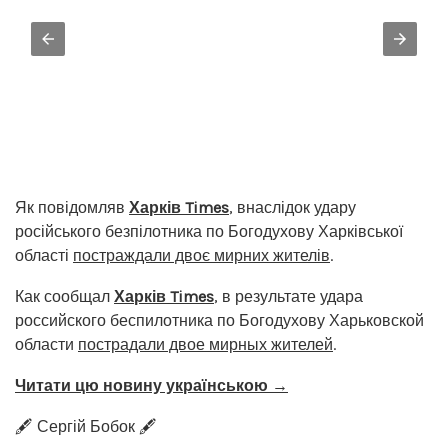
Як повідомляв
Харків Times
, внаслідок удару
російського безпілотника по Богодухову Харківської
області
постраждали двоє мирних жителів
.
Как сообщал
Харків Times
, в результате удара
российского беспилотника по Богодухову Харьковской
области
пострадали двое мирных жителей
.
Читати цю новину українською →
🖋️ Сергій Бобок 🖋️