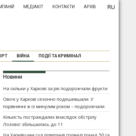
МПАНІЙ
МЕДІАКІТ
КОНТАКТИ
АРХІВ
ОРТ
ВІЙНА
ПОДІЇ ТА КРИМІНАЛ
Новини
На скільки у Харкові за рік подорожчали фрукти
Овочі у Харкові сезонно подешевшали. У
порівнянні ж із минулим роком – подорожчали
Кількість постраждалих внаслідок обстрілу
Лозової збільшилась до 11
На Харківщині суд повернув громаді понад 50 га