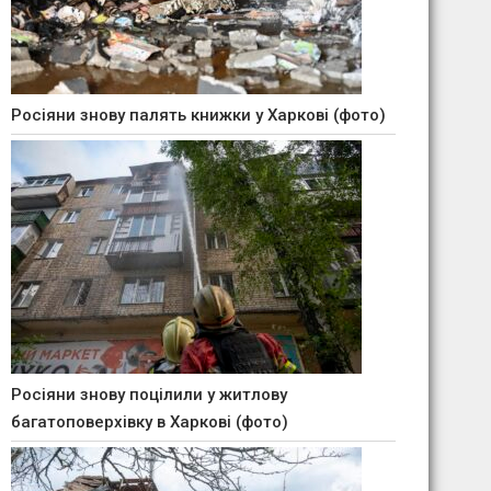
Росіяни знову палять книжки у Харкові (фото)
Росіяни знову поцілили у житлову
багатоповерхівку в Харкові (фото)