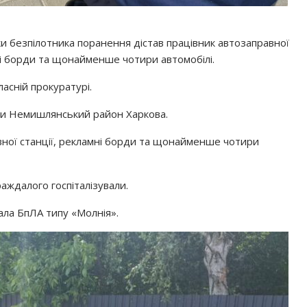
и безпілотника поранення дістав працівник автозаправної
і борди та щонайменше чотири автомобілі.
ласній прокуратурі.
али Немишлянський район Харкова.
ної станції, рекламні борди та щонайменше чотири
аждалого госпіталізували.
ала БпЛА типу «Молнія».