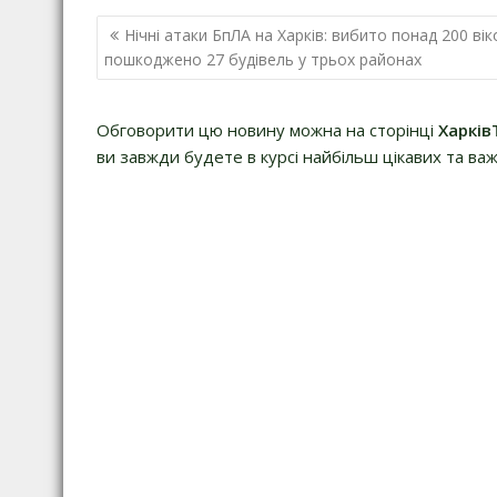
Навігація
Нічні атаки БпЛА на Харків: вибито понад 200 віко
записів
пошкоджено 27 будівель у трьох районах
Обговорити цю новину можна на сторінці
Харків
ви завжди будете в курсі найбільш цікавих та важ