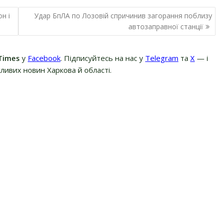
н і
Удар БпЛА по Лозовій спричинив загорання поблизу
автозаправної станції
Times
у
Facebook
. Підписуйтесь на нас у
Telegram
та
Х
— і
ливих новин Харкова й області.