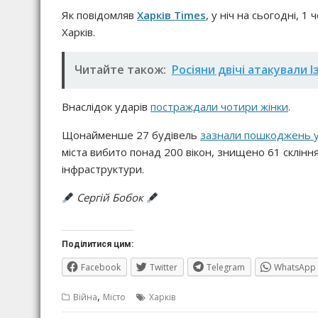
Як повідомляв
Харків Times
, у ніч на сьогодні, 1
Харків.
Читайте також:
Росіяни двічі атакували
Внаслідок ударів
постраждали чотири жінки
.
Щонайменше 27 будівель
зазнали пошкоджень у
міста вибито понад 200 вікон, знищено 61 скління
інфраструктури.
Сергій Бобок
Поділитися цим:
Facebook
Twitter
Telegram
WhatsApp
,
Війна
Місто
Харків