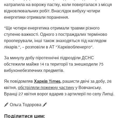
натрапила на ворожу пастку, коли поверталася з місця
відновлювальних робіт. Внаслідок вибуху чотири
енергетики отримали поранення.
“Ще чотири енергетика отримали травми різного
ступеню важкості. Одного з постраждалих терміново
прооперували, інші також знаходяться під наглядом
лікарів.”, – розповіли в АТ “Харківобленерго”.
За минулу добу піротехнічні підрозділи ДСНС
обстежили майже 14 га території та знешкодили 75
вибухонебезпечних предметів.
Як повідомляв
Харків Times
,
рашисти двічі за добу, 26
квітня,
обстріляли пожежну частину
у Вовчанську.
Вранці 27 квітня ворог вдарив з артилерії по селу Липці.
🖋️ Ольга Тодорова 🖋️
Поділитися цим: