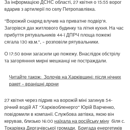
За інформацією ДСНС області, 27 квітня о 15:55 ворог
вдарив з артилерії по селу Петропавлівка.
“Ворожий снаряд влучив на приватне подвір’я.
Загорівся дах житлового будинку та літня кухня. На час
прибуття рятувальників 44-ї ДПРЧ площа пожежі
сягала 130 кв.м.”, – розповіли рятувальники.
О 17:50 вони загасили цю пожежу. Внаслідок обстрілу
та загорянння мирні мешканці не постраждали.
Читайте також:
Золочів на Харківщині: після нічних
ракет – вранішні дрони
27 квітня через підрив на ворожій міні загинув 54-
річний водій АТ “Харківобленерго” Юрій Варченко,
повідомили в компанії. Службова автівка, якою він
керував, близько 16:00
наїхала на російську міну
біля с.
Токарівка Дергачівської громади. Бригада енергетиків