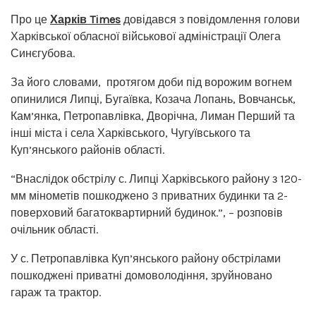
Про це
Харків Times
довідався з повідомлення голови
Харківської обласної військової адміністрації Олега
Синєгубова.
За його словами, протягом доби під ворожим вогнем
опинилися Липці, Бугаївка, Козача Лопань, Вовчанськ,
Кам’янка, Петропавлівка, Дворічна, Лиман Перший та
інші міста і села Харківського, Чугуївського та
Куп’янського районів області.
“Внаслідок обстрілу с. Липці Харківського району з 120-
мм мінометів пошкоджено 3 приватних будинки та 2-
поверховий багатоквартирний будинок.”, – розповів
очільник області.
У с. Петропавлівка Куп’янського району обстрілами
пошкоджені приватні домоволодіння, зруйновано
гараж та трактор.