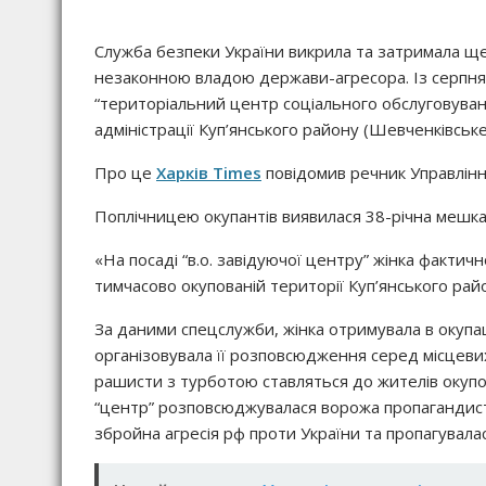
Служба безпеки України викрила та затримала ще
незаконною владою держави-агресора. Із серпня
“територіальний центр соціального обслуговуванн
адміністрації Куп’янського району (Шевченківське
Про це
Харків Times
повідомив речник Управлінн
Поплічницею окупантів виявилася 38-річна мешка
«На посаді “в.о. завідуючої центру” жінка фактич
тимчасово окупованій території Куп’янського рай
За даними спецслужби, жінка отримувала в окупаці
організовувала її розповсюдження серед місцевих
рашисти з турботою ставляться до жителів окупов
“центр” розповсюджувалася ворожа пропагандистсь
збройна агресія рф проти України та пропагувалас