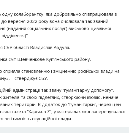
 одну колаборантку, яка добровільно співпрацювала з
 до вересня 2022 року вона очолювала так званий
я (надання соціальних послуг) військово-цивільної
 відділення)”.
я СБУ області Владислав Абдула.
нка смт Шевченкове Куп’янського району.
но сприяла становленню і зміцненню російської влади на
ону», – стверджує СБУ.
йній адміністрації так звану “гуманітарну допомогу”,
 жителів та своїх підлеглих, створюючи ілюзію, неначе
аних територій. В додаток до “гуманітарки”, через цей
ка газета “Харьков Z”, у матеріалах якої заперечувалася
я легітимність окупаційної влади.