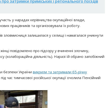
 про затримки приміських і регіонального поїздів
 участь у нарадах керівництва окупаційної влади,
ових працівників та організовувала їх роботу.
ків зловмисниця залишилася у селищі і намагалася уникнути
 жінці повідомлено про підозру у вчиненні злочину,
су (колабораційна діяльність). Наразі їй обрано запобіжний
би безпеки України
викрили та затримали 65-річну
а під час тимчасової російської окупації очолила Пенсійний