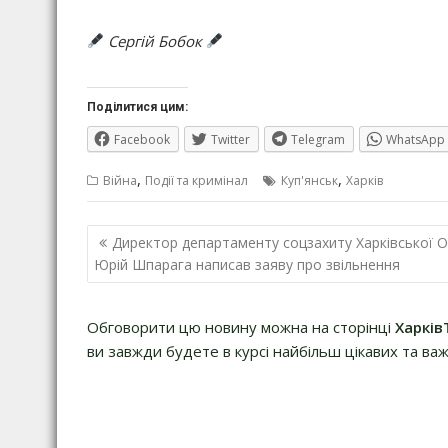
Сергій Бобок
Поділитися цим:
Facebook
Twitter
Telegram
WhatsApp
,
,
Війна
Події та кримінал
Куп'янськ
Харків
Навігація
Директор департаменту соцзахиту Харківської 
записів
Юрій Шпарага написав заяву про звільнення
Обговорити цю новину можна на сторінці
Харків
ви завжди будете в курсі найбільш цікавих та важ