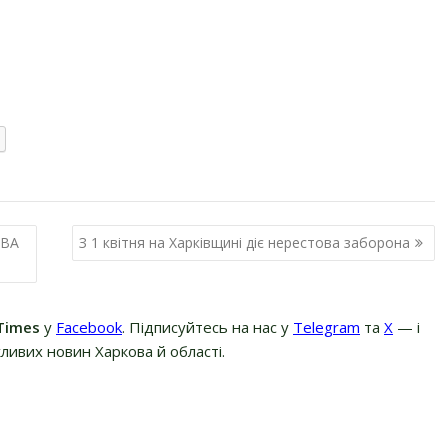
ОВА
З 1 квітня на Харківщині діє нерестова заборона
Times
у
Facebook
. Підписуйтесь на нас у
Telegram
та
Х
— і
ливих новин Харкова й області.