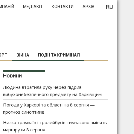
МПАНІЙ
МЕДІАКІТ
КОНТАКТИ
АРХІВ
ОРТ
ВІЙНА
ПОДІЇ ТА КРИМІНАЛ
Новини
Людина втратила руку через підрив
вибухонебезпечного предмету на Харківщині
Погода у Харкові та області на 8 серпня —
прогноз синоптиків
Низка трамваїв і тролейбусів тимчасово змінять
маршрути 8 серпня