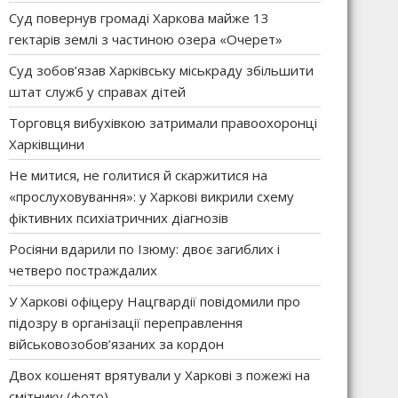
Суд повернув громаді Харкова майже 13
гектарів землі з частиною озера «Очерет»
Суд зобов’язав Харківську міськраду збільшити
штат служб у справах дітей
Торговця вибухівкою затримали правоохоронці
Харківщини
Не митися, не голитися й скаржитися на
«прослуховування»: у Харкові викрили схему
фіктивних психіатричних діагнозів
Росіяни вдарили по Ізюму: двоє загиблих і
четверо постраждалих
У Харкові офіцеру Нацгвардії повідомили про
підозру в організації переправлення
військовозобов’язаних за кордон
Двох кошенят врятували у Харкові з пожежі на
смітнику (фото)