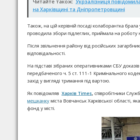
Читайте також:
Укрзалізниця повідомила
на Харківщині та Дніпропетровщині
Також, на цій керівній посаді колаборантка брала
проводила збори підлеглих, приймала на роботу н
Після звільнення району від російських загарбни
відповідальності.
На підставі зібраних оперативниками СБУ доказів
передбаченого ч. 5 ст. 111-1 Кримінального кодек
захід у вигляді тримання під вартою.
Як повідомляв
Харків Times
,
співробітники Служ
мешканку
міста Вовчанськ Харківської області, як
фонд у місті.