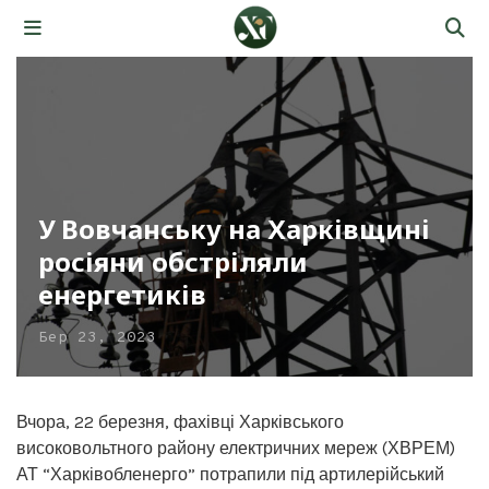
У Вовчанську на Харківщині
росіяни обстріляли
енергетиків
Бер 23, 2023
Вчора, 22 березня, фахівці Харківського
високовольтного району електричних мереж (ХВРЕМ)
АТ “Харківобленерго” потрапили під артилерійський