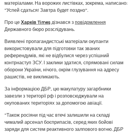
матеріалами. На ворожих листівках, зокрема, написано:
“Успей сдаться! Завтра будет поздно”.
Про це
Харків Times
дізнався з
повідомлення
Державного бюро розслідувань.
Виявлені пропагандистські матеріали окупанти
використовували для підготовки так званих
референдумів, які не відбулися через успішний
контрнаступ ЗСУ. І заклики здатися, спрямовані силам
оборони України, нічого, окрім глузування на адресу
рашистів, не викликають.
За інформацією ДБР, цю макулатуру загарбники
завезли з території рф і розповсюджували на
окупованих територіях за допомогою авіації.
“Також росіяни під час втечі залишили на складі
чималий арсенал боєприпасів, серед яких бойові
заряди для систем реактивного залпового вогню. ДБР