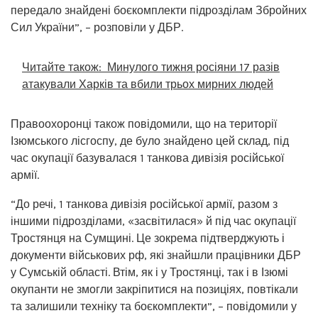
передало знайдені боєкомплекти підрозділам Збройних
Сил України”, – розповіли у ДБР.
Читайте також:
Минулого тижня росіяни 17 разів
атакували Харків та вбили трьох мирних людей
Правоохоронці також повідомили, що на території
Ізюмського лісгоспу, де було знайдено цей склад, під
час окупації базувалася 1 танкова дивізія російської
армії.
“До речі, 1 танкова дивізія російської армії, разом з
іншими підрозділами, «засвітилася» й під час окупації
Тростянця на Сумщині. Це зокрема підтверджують і
документи військових рф, які знайшли працівники ДБР
у Сумській області. Втім, як і у Тростянці, так і в Ізюмі
окупанти не змогли закріпитися на позиціях, повтікали
та залишили техніку та боєкомплекти”, – повідомили у