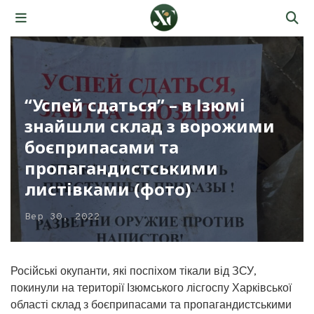
“Успей сдаться” – в Ізюмі
знайшли склад з ворожими
боєприпасами та
пропагандистськими
листівками (фото)
Вер 30, 2022
Російські окупанти, які поспіхом тікали від ЗСУ,
покинули на території Ізюмського лісгоспу Харківської
області склад з боєприпасами та пропагандистськими