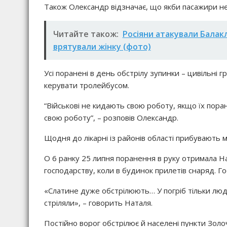
Також Олександр відзначає, що якби пасажири не
Читайте також:
Росіяни атакували Балак
врятували жінку (фото)
Усі поранені в день обстрілу зупинки – цивільні 
керувати тролейбусом.
“Військові не кидають свою роботу, якщо їх поран
свою роботу”, – розповів Олександр.
Щодня до лікарні із районів області прибувають м
О 6 ранку 25 липня поранення в руку отримала На
господарству, коли в будинок прилетів снаряд. Го
«Слатине дуже обстрілюють… У погріб тільки люди
стріляли», – говорить Наталя.
Постійно ворог обстрілює й населені пункти Золо