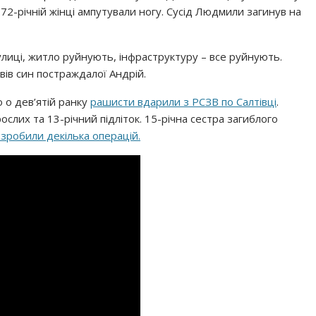
 72-річній жінці ампутували ногу. Сусід Людмили загинув на
лиці, житло руйнують, інфраструктуру – все руйнують.
овів син постраждалої Андрій.
 о дев’ятій ранку
рашисти вдарили з РСЗВ по Салтівці
.
ослих та 13-річний підліток. 15-річна сестра загиблого
 зробили декілька операцій.