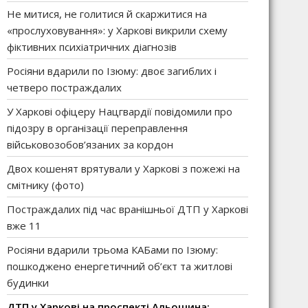
Не митися, не голитися й скаржитися на
«прослуховування»: у Харкові викрили схему
фіктивних психіатричних діагнозів
Росіяни вдарили по Ізюму: двоє загиблих і
четверо постраждалих
У Харкові офіцеру Нацгвардії повідомили про
підозру в організації переправлення
військовозобов’язаних за кордон
Двох кошенят врятували у Харкові з пожежі на
смітнику (фото)
Постраждалих під час вранішньої ДТП у Харкові
вже 11
Росіяни вдарили трьома КАБами по Ізюму:
пошкоджено енергетичний об’єкт та житлові
будинки
ДТП у Харкові на проспекті Альошина: