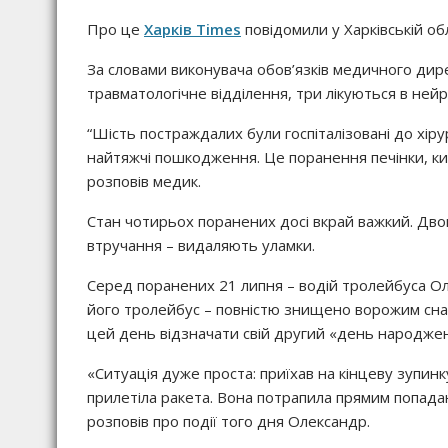
Про це
Харків Times
повідомили у Харківській обл
За словами виконувача обов’язків медичного дирек
травматологічне відділення, три лікуються в нейро
“Шість постраждалих були госпіталізовані до хіру
найтяжчі пошкодження. Це поранення печінки, киш
розповів медик.
Стан чотирьох поранених досі вкрай важкий. Двом
втручання – видаляють уламки.
Серед поранених 21 липня – водій тролейбуса Ол
його тролейбус – повністю знищено ворожим снар
цей день відзначати свій другий «день народже
«Ситуація дуже проста: приїхав на кінцеву зупин
прилетіла ракета. Вона потрапила прямим попадан
розповів про події того дня Олександр.