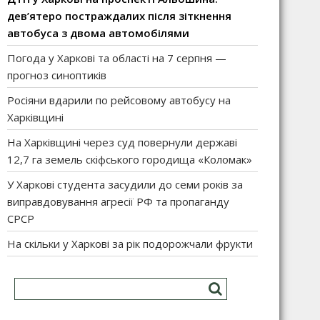
дев’ятеро постраждалих після зіткнення
автобуса з двома автомобілями
Погода у Харкові та області на 7 серпня —
прогноз синоптиків
Росіяни вдарили по рейсовому автобусу на
Харківщині
На Харківщині через суд повернули державі
12,7 га земель скіфського городища «Коломак»
У Харкові студента засудили до семи років за
виправдовування агресії РФ та пропаганду
СРСР
На скільки у Харкові за рік подорожчали фрукти