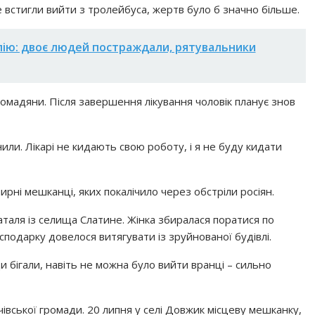
 встигли вийти з тролейбуса, жертв було б значно більше.
лію: двоє людей постраждали, рятувальники
громадяни. Після завершення лікування чоловік планує знов
или. Лікарі не кидають свою роботу, і я не буду кидати
ирні мешканці, яких покалічило через обстріли росіян.
таля із селища Слатине. Жінка збиралася поратися по
сподарку довелося витягувати із зруйнованої будівлі.
 бігали, навіть не можна було вийти вранці – сильно
чівської громади. 20 липня у селі Довжик місцеву мешканку,