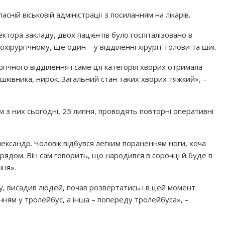
асній віськовій адміністрації з посиланням на лікарів.
тора закладу, двох пацієнтів було госпіталізовано в
хірургічному, ще один – у відділенні хірургії голови та шиї.
ргічного відділення і саме ця категорія хворих отримала
ківника, нирок. Загальний стан таких хворих тяжкий», –
 з них сьогодні, 25 липня, проводять повторні оперативні
ександр. Чоловік відбувся легким пораненням ноги, хоча
ядом. Він сам говорить, що народився в сорочці й буде в
ння».
ку, висадив людей, почав розвертатись і в цей момент
ням у тролейбус, а інша – попереду тролейбуса», –