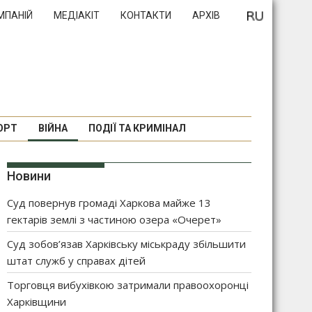
МПАНІЙ
МЕДІАКІТ
КОНТАКТИ
АРХІВ
ОРТ
ВІЙНА
ПОДІЇ ТА КРИМІНАЛ
Новини
Суд повернув громаді Харкова майже 13
гектарів землі з частиною озера «Очерет»
Суд зобов’язав Харківську міськраду збільшити
штат служб у справах дітей
Торговця вибухівкою затримали правоохоронці
Харківщини