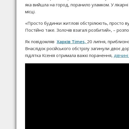
яка вийшла на город, поранило уламком. У лікарні
місці.
«Просто будинки житлові обстрілюють, просто ву
Постійно таке. Золочів взагалі розбитий», – розп
Як повідомляв
Харків Times,
20 липня, приблизно
Внаслідок російського обстрілу загинули двоє дор
підлітка Ксенія отримала важкі поранення,
дівчині