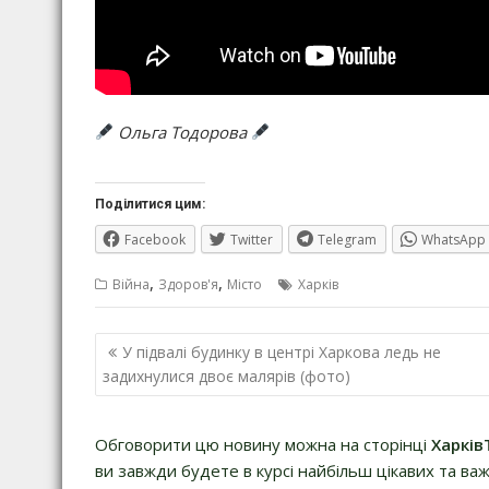
Ольга Тодорова
Поділитися цим:
Facebook
Twitter
Telegram
WhatsApp
,
,
Війна
Здоров'я
Місто
Харків
Навігація
У підвалі будинку в центрі Харкова ледь не
записів
задихнулися двоє малярів (фото)
Обговорити цю новину можна на сторінці
Харків
ви завжди будете в курсі найбільш цікавих та важ