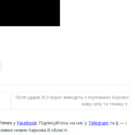
Після ударів ЗСУ ворог виводить з окупованої Борової
живу силу та техніку
Times
у
Facebook
. Підписуйтесь на нас у
Telegram
та
Х
— і
ливих новин Харкова й області.