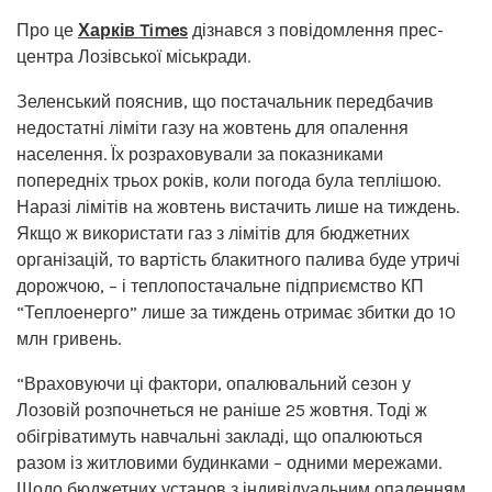
Про це
Харків Times
дізнався з повідомлення прес-
центра Лозівської міськради.
Зеленський пояснив, що постачальник передбачив
недостатні ліміти газу на жовтень для опалення
населення. Їх розраховували за показниками
попередніх трьох років, коли погода була теплішою.
Наразі лімітів на жовтень вистачить лише на тиждень.
Якщо ж використати газ з лімітів для бюджетних
організацій, то вартість блакитного палива буде утричі
дорожчою, – і теплопостачальне підприємство КП
“Теплоенерго” лише за тиждень отримає збитки до 10
млн гривень.
“Враховуючи ці фактори, опалювальний сезон у
Лозовій розпочнеться не раніше 25 жовтня. Тоді ж
обігріватимуть навчальні закладі, що опалюються
разом із житловими будинками – одними мережами.
Щодо бюджетних установ з індивідуальним опаленням,