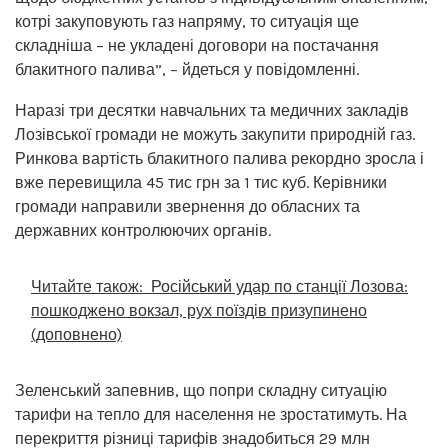
котрі закуповують газ напряму, то ситуація ще
складніша – не укладені договори на постачання
блакитного палива”, – йдеться у повідомленні.
Наразі три десятки навчальних та медичних закладів
Лозівської громади не можуть закупити природній газ.
Ринкова вартість блакитного палива рекордно зросла і
вже перевищила 45 тис грн за 1 тис куб. Керівники
громади направили звернення до обласних та
державних контролюючих органів.
Читайте також:
Російський удар по станції Лозова:
пошкоджено вокзал, рух поїздів призупинено
(доповнено)
Зеленський запевнив, що попри складну ситуацію
тарифи на тепло для населення не зростатимуть. На
перекриття різниці тарифів знадобиться 29 млн