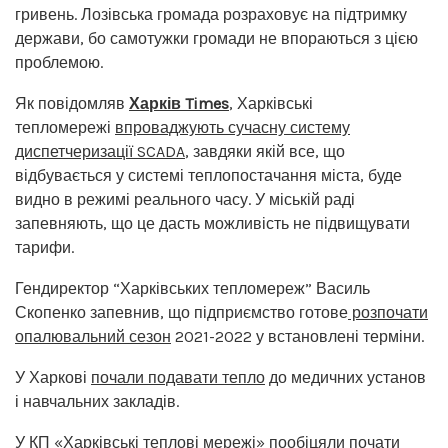
гривень. Лозівська громада розраховує на підтримку
держави, бо самотужки громади не впораються з цією
проблемою.
Як повідомляв
Харків Times
, Харківські
тепломережі
впроваджують сучасну систему
диспетчеризації SCADA
, завдяки якій все, що
відбувається у системі теплопостачання міста, буде
видно в режимі реального часу. У міській раді
запевняють, що це дасть можливість не підвищувати
тарифи.
Гендиректор “Харківських тепломереж” Василь
Скопенко запевнив, що підприємство готове
розпочати
опалювальний сезон
2021-2022 у встановлені терміни.
У Харкові
почали подавати тепло
до медичних установ
і навчальних закладів.
У КП «Харківські теплові мережі»
пообіцяли почати