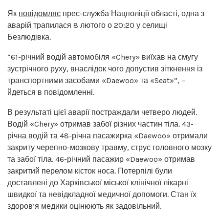
Як
повідомляє
прес-служба Нацполіції області, одна з
аварій трапилася 8 лютого о 20:20 у селищі
Безлюдівка.
“61-річний водій автомобіля «Chery» виїхав на смугу
зустрічного руху, внаслідок чого допустив зіткнення із
транспортними засобами «Daewoo» та «Seat»”, –
йдеться в повідомленні.
В результаті цієї аварії постраждали четверо людей.
Водій «Chery» отримав забої різних частин тіла. 43-
річна водій та 48-річна пасажирка «Daewoo» отримали
закриту черепно-мозкову травму, струс головного мозку
та забої тіла. 46-річний пасажир «Daewoo» отримав
закритий перелом кісток носа. Потерпілі були
доставлені до Харківської міської клінічної лікарні
швидкої та невідкладної медичної допомоги. Стан їх
здоров’я медики оцінюють як задовільний.