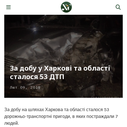
За добу у Харкові та області
сталося 53 ДТП
Лют 09, 2019
За добу на шляхах Харкова та області сталося 53
дорожньо-транспортні пригоди, в яких постраждали 7
людей.