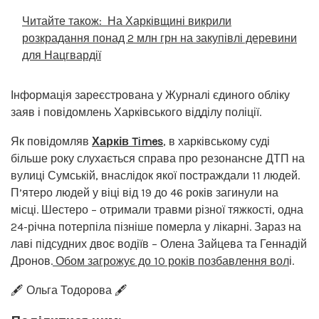
Читайте також:
На Харківщині викрили
розкрадання понад 2 млн грн на закупівлі деревини
для Нацгвардії
Інформація зареєстрована у Журналі єдиного обліку
заяв і повідомлень Харківського відділу поліції.
Як повідомляв
Харків Times
, в харківському суді
більше року слухається справа про резонансне ДТП на
вулиці Сумській, внаслідок якої постраждали 11 людей.
П’ятеро людей у віці від 19 до 46 років загинули на
місці. Шестеро – отримали травми різної тяжкості, одна
24-річна потерпіла пізніше померла у лікарні. Зараз на
лаві підсудних двоє водіїв – Олена Зайцева та Геннадій
Дронов.
Обом загрожує до 10 років позбавлення вол
і.
🖋️ Ольга Тодорова 🖋️