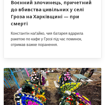
Воєнний злочинець, причетний
до вбивства цивільних у селі
Гроза на Харківщині — при
смерті
Константін наґайко, чия батарея вдарила
ракетою по кафе у Грозі під час поминок,
отримав важке поранення.