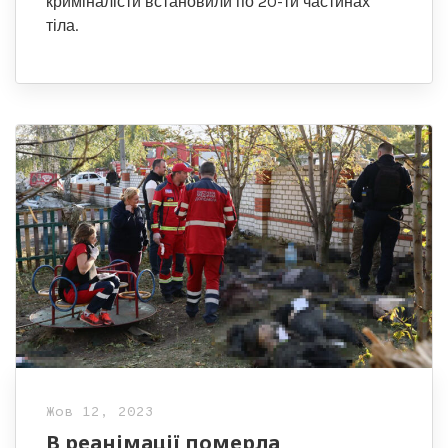
криміналісти встановили по 20-ти частинах
тіла.
Жов 12, 2023
В реанімації померла