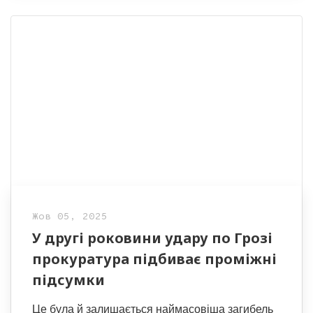
Жов 05, 2025
У другі роковини удару по Грозі
прокуратура підбиває проміжні
підсумки
Це була й залишається наймасовіша загибель