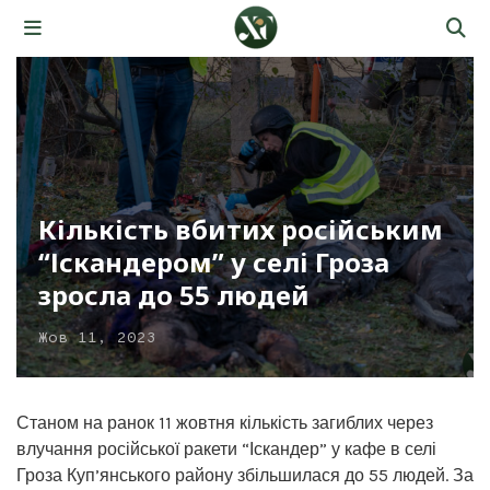
Кількість вбитих російським
“Іскандером” у селі Гроза
зросла до 55 людей
Жов 11, 2023
Станом на ранок 11 жовтня кількість загиблих через
влучання російської ракети “Іскандер” у кафе в селі
Гроза Куп’янського району збільшилася до 55 людей. За