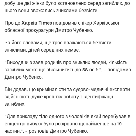
добу ще дві жінки було встановлено серед загиблих, до
цього вони вважались зниклими безвісти.
Про це
Харків Times
повідомив спікер Харківської
обласної прокуратури Дмитро Чубенко.
За його словами, ще троє вважаються безвісти
зниклими, дітей серед них немає.
“Виходячи з заяв родичів про зниклих людей, кількість
загиблих може ще збільшитись до 58 осіб.”, – повідомив
Дмитро Чубенко.
Він додав, що криміналісти та судово-медичні експерти
здійснюють дуже кропітку роботу з ідентифікації
загиблих.
“Для прикладу тіло одного з чоловіків який перебував в
епіцентрі вибуху було розірвано щонайменше на 19
частин.”, – розповів Дмитро Чубенко.