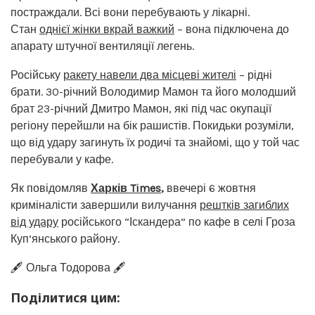
постраждали. Всі вони перебувають у лікарні.
Стан
однієї жінки вкрай важкий
– вона підключена до
апарату штучної вентиляції легень.
Російську
ракету навели два місцеві жителі
– рідні
брати. 30-річний Володимир Мамон та його молодший
брат 23-річний Дмитро Мамон, які під час окупації
регіону перейшли на бік рашистів. Покидьки розуміли,
що від удару загинуть їх родичі та знайомі, що у той час
перебували у кафе.
Як повідомляв
Харків Times
,
ввечері 6 жовтня
криміналісти завершили вилучання
рештків загиблих
від удару
російського “Іскандера” по кафе в селі Гроза
Куп’янського району.
🖋️ Ольга Тодорова 🖋️
Поділитися цим: