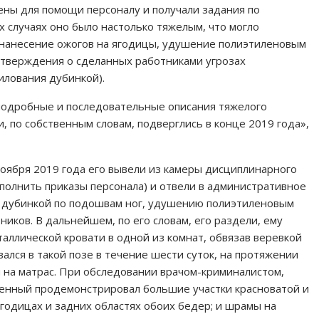
ны для помощи персоналу и получали задания по
 случаях оно было настолько тяжелым, что могло
, нанесение ожогов на ягодицы, удушение полиэтиленовым
а утверждения о сделанных работниками угрозах
илования дубинкой).
одробные и последовательные описания тяжелого
, по собственным словам, подверглись в конце 2019 года»,
ноября 2019 года его вывели из камеры дисциплинарного
ыполнить приказы персонала) и отвели в административное
ам дубинкой по подошвам ног, удушению полиэтиленовым
ников. В дальнейшем, по его словам, его раздели, ему
еталлической кровати в одной из комнат, обвязав веревкой
вался в такой позе в течение шести суток, на протяжении
 на матрас. При обследовании врачом-криминалистом,
ченный продемонстрировал большие участки красноватой и
годицах и задних областях обоих бедер; и шрамы на