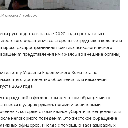
с Малюська /Facebook
мены руководства в начале 2020 года прекратились
 жестокого обращения со стороны сотрудников колонии и
широко распространенная практика психологического
твращения представления ими жалоб во внешние органы),
вительству Украины Европейского Комитета по
нижающего достоинство обращения или наказаний.
уста 2020 года.
х утверждений о физическом жестоком обращении со
авшееся в ударах руками, ногами и резиновыми
юченных, которые отказывались убирать помещения (или
после непокорного поведения. Это жестокое обращение
ративных офицеров, иногда с помощью так называемых