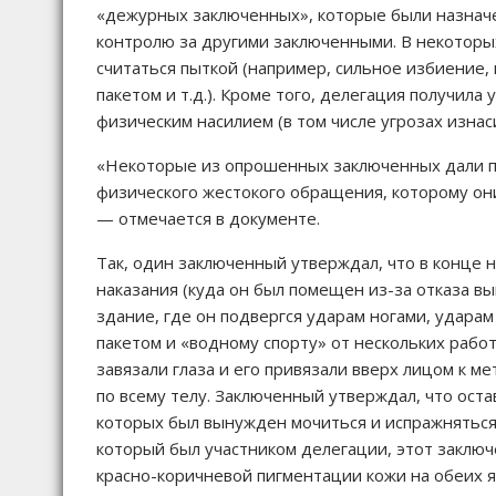
«дежурных заключенных», которые были назначе
контролю за другими заключенными. В некоторых
считаться пыткой (например, сильное избиение
пакетом и т.д.). Кроме того, делегация получил
физическим насилием (в том числе угрозах изнас
«Некоторые из опрошенных заключенных дали п
физического жестокого обращения, которому они
— отмечается в документе.
Так, один заключенный утверждал, что в конце 
наказания (куда он был помещен из-за отказа в
здание, где он подвергся ударам ногами, удар
пакетом и «водному спорту» от нескольких работ
завязали глаза и его привязали вверх лицом к м
по всему телу. Заключенный утверждал, что оста
которых был вынужден мочиться и испражняться
который был участником делегации, этот заклю
красно-коричневой пигментации кожи на обеих я