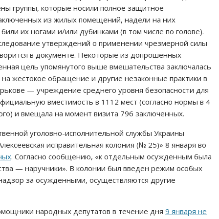
ены группы, которые носили полное защитное
заключенных из жилых помещений, надели на них
 били их ногами и/или дубинками (в том числе по голове).
сследование утверждений о применении чрезмерной силы
оворится в документе. Некоторые из допрошенных
енная цель упомянутого выше вмешательства заключалась
м на жестокое обращение и другие незаконные практики в
арькове — учреждение среднего уровня безопасности для
ициальную вместимость в 1112 мест (согласно нормы в 4
ного) и вмещала на момент визита 796 заключенных.
ственной уголовно-исполнительной службы Украины
лексеевская исправительная колония (№ 25)» 8 января во
ных
. Согласно сообщению, «к отдельным осужденным была
ства — наручники». В колонии был введен режим особых
, надзор за осужденными, осуществляются другие
омощники народных депутатов в течение дня
9 января не