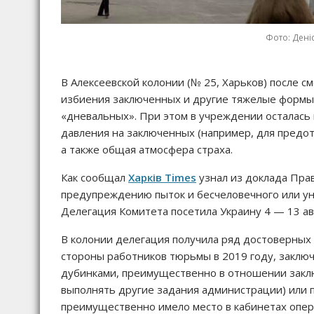
Фото: Дені
В Алексеевской колонии (№ 25, Харьков) после с
избиения заключенных и другие тяжелые формы
«дневальных». При этом в учреждении осталась 
давления на заключенных (например, для предо
а также общая атмосфера страха.
Как сообщал
Харків Times
узнал из доклада Пра
предупреждению пыток и бесчеловечного или у
Делегация Комитета посетила Украину 4 — 13 авг
В колонии делегация получила ряд достоверны
стороны работников тюрьмы в 2019 году, заключ
дубинками, преимущественно в отношении закл
выполнять другие задания администрации) или 
преимущественно имело место в кабинетах опе