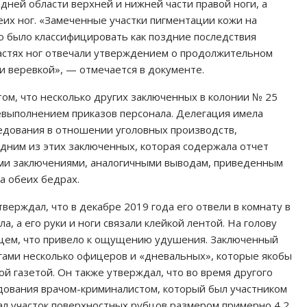
адней области верхней и нижней части правой ноги, а
еих ног. «Замеченные участки пигментации кожи на
о было классифицировать как поздние последствия
астях ног отвечали утверждением о продолжительном
и веревкой», — отмечается в документе.
том, что несколько других заключенных в колонии № 25
евыполнением приказов персонала. Делегация имела
едования в отношении уголовных производств,
дним из этих заключенных, которая содержала отчет
ми заключениями, аналогичными выводам, приведенным
а обеих бедрах.
рждал, что в декабре 2019 года его отвели в комнату в
, а его руки и ноги связали клейкой лентой. На голову
нцем, что привело к ощущению удушения. Заключенный
ногами несколько офицеров и «дневальных», которые якобы
й газетой. Он также утверждал, что во время другого
едования врачом-криминалистом, который был участником
л участок поверхностных рубцов размером примерно 4,2