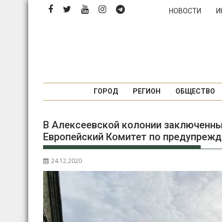
П
НОВОСТИ
И
е
р
е
й
т
и
к
ГОРОД
РЕГИОН
ОБЩЕСТВО
с
о
В Алексеевской колонии заключенны
д
Европейский Комитет по предупреж
е
р
ж
24.12.2020
и
м
о
м
у