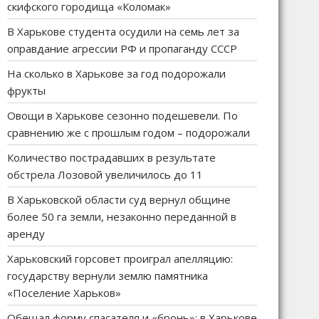
скифского городища «Коломак»
В Харькове студента осудили на семь лет за
оправдание агрессии РФ и пропаганду СССР
На сколько в Харькове за год подорожали
фрукты
Овощи в Харькове сезонно подешевели. По
сравнению же с прошлым годом – подорожали
Количество пострадавших в результате
обстрела Лозовой увеличилось до 11
В Харьковской области суд вернул общине
более 50 га земли, незаконно переданной в
аренду
Харьковский горсовет проиграл апелляцию:
государству вернули землю памятника
«Поселение Харьков»
Обещал форму спасателя и «бронь»: в Харькове