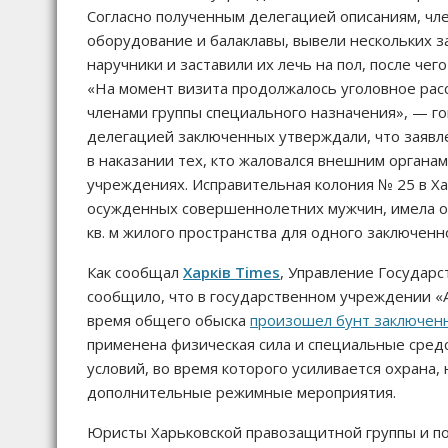
Согласно полученным делегацией описаниям, чл
оборудование и балаклавы, вывели нескольких 
наручники и заставили их лечь на пол, после чего
«На момент визита продолжалось уголовное ра
членами группы специального назначения», — г
делегацией заключенных утверждали, что заявл
в наказании тех, кто жаловался внешним органа
учреждениях. Исправительная колония № 25 в Х
осужденных совершеннолетних мужчин, имела оф
кв. м жилого пространства для одного заключен
Как сообщал
Харків Times
, Управление Государ
сообщило, что в государственном учреждении «А
время общего обыска
произошел бунт заключен
применена физическая сила и специальные сред
условий, во время которого усиливается охрана
дополнительные режимные мероприятия.
Юристы Харьковской правозащитной группы и п