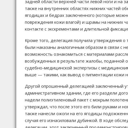
задней области верхней части левой ноги и на з
также на внутренних областях нижних частей об
ягодицах и бедрах заключенного (которые можн
повреждения кожи влагой) и шрамы на нижних ч
контакте с экскрементами и длительной фиксаци
Кроме того, делегация получила утверждения о 
были наказаны аналогичным образом в связи с н
возможность ознакомиться с материалами рассл
возбужденных в результате жалобы, поданной о
судебно-медицинской экспертизы с медицински
выше — такими, как вывод о пигментации кожи н
Другой опрошенный делегацией заключенный утве
административном здании, где его раздели догола
надели полиэтиленовый пакет с мокрым полоте
утверждал, что после этого его били руками и 
также нанесли ожоги на его ягодицы подожженно
случая его изнасиловали дубинкой. В ходе обсл
делегации, этот заключенный продемонстрирова