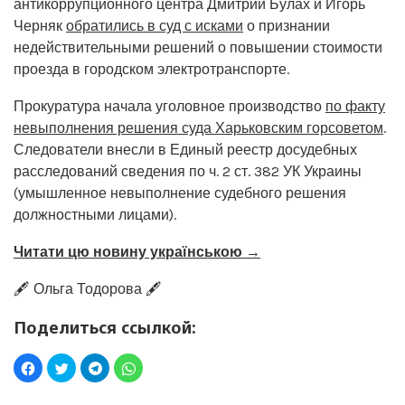
антикоррупционного центра Дмитрий Булах и Игорь
Черняк
обратились в суд с исками
о признании
недействительными решений о повышении стоимости
проезда в городском электротранспорте.
Прокуратура начала уголовное производство
по факту
невыполнения решения суда Харьковским горсоветом
.
Следователи внесли в Единый реестр досудебных
расследований сведения по ч. 2 ст. 382 УК Украины
(умышленное невыполнение судебного решения
должностными лицами).
Читати цю новину українською →
🖋️ Ольга Тодорова 🖋️
Поделиться ссылкой: