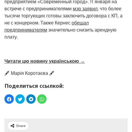
предприятием «Современный город». 11 января на
встрече с предпринимателями
мэр заявил
, что более
тысячи торгующих готовы заключить договора с КП, а
не с концерном. Также Кернес
обещал
предпринимателям
значительно снизить арендную
плату.
Читати цю новину українською →
🖋️ Марія Коротаєва 🖋️
Поделиться ссылкой:
Share