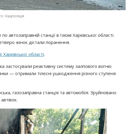
о: Нацполіція
по автозаправній станції в Ізюмі Харківської області.
етверо жінок дістали поранення.
ії Харківської області
.
ька застосували реактивну систему залпового вогню
 жінки — отримали тілесні ушкодження різного ступеня
ська, газозаправна станція та автомобілі. Зруйновано
автівок.