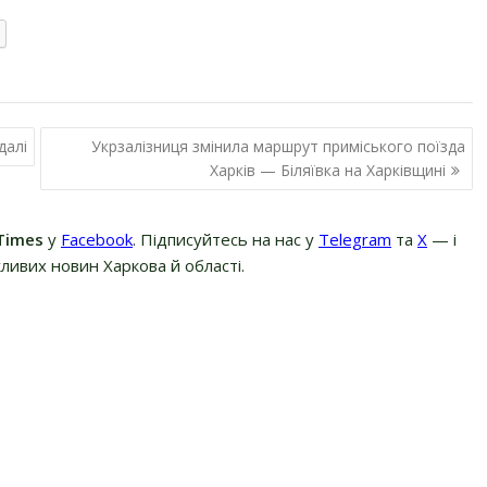
далі
Укрзалізниця змінила маршрут приміського поїзда
Харків — Біляївка на Харківщині
Times
у
Facebook
. Підписуйтесь на нас у
Telegram
та
Х
— і
ливих новин Харкова й області.