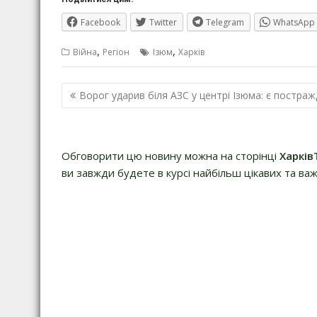
Facebook
Twitter
Telegram
WhatsApp
,
,
Війна
Регіон
Ізюм
Харків
Навігація
Ворог ударив біля АЗС у центрі Ізюма: є постраж
записів
Обговорити цю новину можна на сторінці
Харків
ви завжди будете в курсі найбільш цікавих та важ