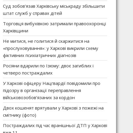
Суд зобов’язав Харківську міськраду збільшити
штат служб у справах дітей
Торговця вибухівкою затримали правоохоронці
Харківщини
Не митися, не голитися й скаржитися на
«прослуховування»: у Харкові викрили схему
фіктивних психіатричних діагнозів
Росіяни вдарили по Ізюму: двоє загиблих і
четверо постраждалих
У Харкові офіцеру Нацгвардії повідомили про
підозру в організації переправлення
військовозобов’язаних за кордон
Двох кошенят врятували у Харкові з пожежі на
смітнику (фото)
Постраждалих під час вранішньої ДТП у Харкові
вже 11