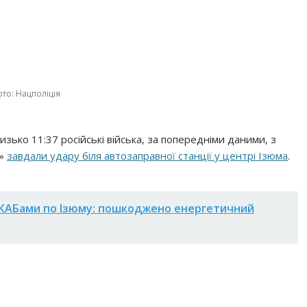
то: Нацполіція
близько 11:37 російські війська, за попередніми даними, з
С»
завдали удару біля автозаправної станції у центрі Ізюма
.
 КАБами по Ізюму: пошкоджено енергетичний