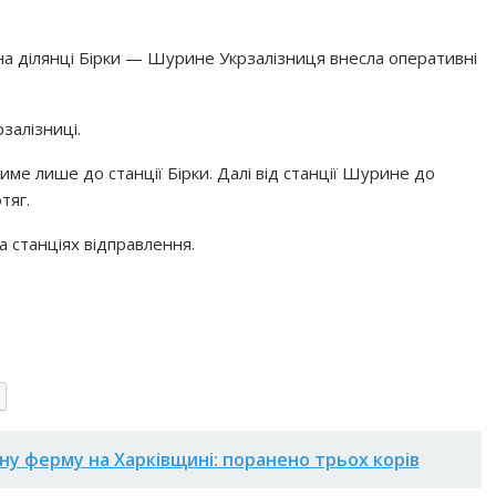
а ділянці Бірки — Шурине Укрзалізниця внесла оперативні
залізниці.
име лише до станції Бірки. Далі від станції Шурине до
тяг.
 станціях відправлення.
ну ферму на Харківщині: поранено трьох корів