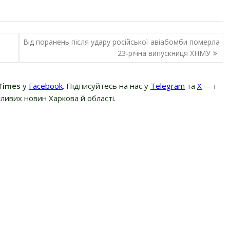
Від поранень після удару російської авіабомби померла
23-річна випускниця ХНМУ
Times
у
Facebook
. Підписуйтесь на нас у
Telegram
та
Х
— і
ливих новин Харкова й області.