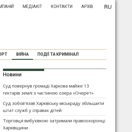
МПАНІЙ
МЕДІАКІТ
КОНТАКТИ
АРХІВ
ОРТ
ВІЙНА
ПОДІЇ ТА КРИМІНАЛ
Новини
Суд повернув громаді Харкова майже 13
гектарів землі з частиною озера «Очерет»
Суд зобов’язав Харківську міськраду збільшити
штат служб у справах дітей
Торговця вибухівкою затримали правоохоронці
Харківщини