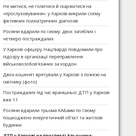
Не митися, не голитися й скаржитися на
«прослуховування»: у Харкові викрили схему
фіктивних психіатричних діагнозів
Росіяни вдарили по Ізюму: двоє загиблих і
четверо постраждалих
У Харкові офіцеру Нацгвардії повідомили про
підозру в організації переправлення
військовозобов’язаних за кордон
Двох кошенят врятували у Харкові з пожежі на
смітнику (фото)
Постраждалих під час вранішньої ДТП у Харкові
вже 11
Росіяни вдарили трьома КАБами по Ізюму:
пошкоджено енергетичний об’єкт та житлові
будинки
ДТП у Харкові на проспекті Альошина: