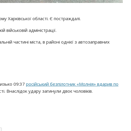
му Харківської області. Є постраждалі.
ій військовій адміністрації.
ній частині міста, в районі однієї з автозаправних
близько 09:37
російський безпілотник «Молнія» вдарив по
ті. Внаслідок удару загинули двоє чоловіків.