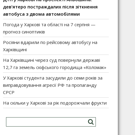
дев’ятеро постраждалих після зіткнення
автобуса з двома автомобілями
Погода у Харкові та області на 7 серпня —
прогноз синоптиків
Росіяни вдарили по рейсовому автобусу на
Харківщині
На Харківщині через суд повернули державі
12,7 га земель скіфського городища «Коломак»
У Харкові студента засудили до семи років за
виправдовування агресії РФ та пропаганду
СРСР
На скільки у Харкові за рік подорожчали фрукти