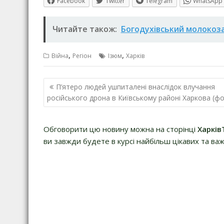
Facebook
Twitter
Telegram
WhatsApp
Читайте також:
Богодухівський молокоза
,
,
Війна
Регіон
Ізюм
Харків
Навігація
П’ятеро людей ушпиталені внаслідок влучання
записів
російського дрона в Київському районі Харкова (ф
Обговорити цю новину можна на сторінці
Харків
ви завжди будете в курсі найбільш цікавих та важ