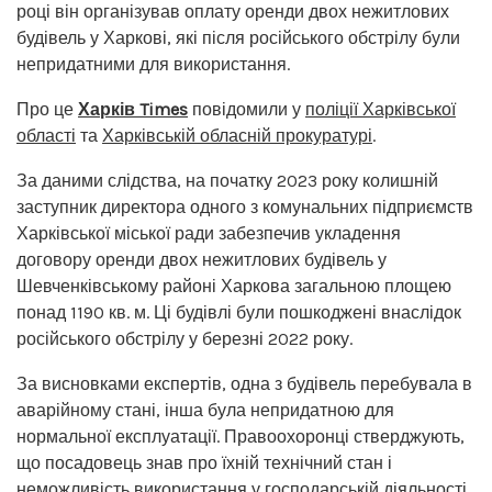
році він організував оплату оренди двох нежитлових
будівель у Харкові, які після російського обстрілу були
непридатними для використання.
Про це
Харків Times
повідомили у
поліції Харківської
області
та
Харківській обласній прокуратурі
.
За даними слідства, на початку 2023 року колишній
заступник директора одного з комунальних підприємств
Харківської міської ради забезпечив укладення
договору оренди двох нежитлових будівель у
Шевченківському районі Харкова загальною площею
понад 1190 кв. м. Ці будівлі були пошкоджені внаслідок
російського обстрілу у березні 2022 року.
За висновками експертів, одна з будівель перебувала в
аварійному стані, інша була непридатною для
нормальної експлуатації. Правоохоронці стверджують,
що посадовець знав про їхній технічний стан і
неможливість використання у господарській діяльності