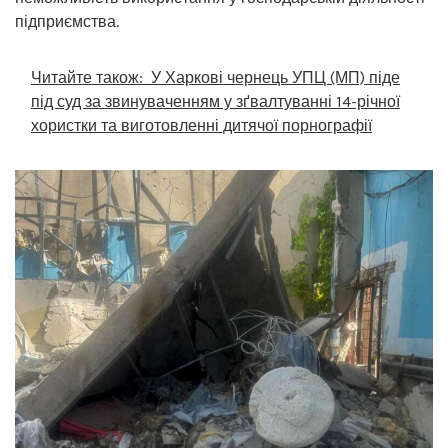
підприємства.
Читайте також:
У Харкові чернець УПЦ (МП) піде
під суд за звинуваченням у зґвалтуванні 14-річної
хористки та виготовленні дитячої порнографії