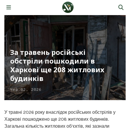
За травень російські
обстріли пошкодили в
Харкові ще 208 житлових
будинків
Чер 02, 2026
У травні 2026 року внаслідок російських обстрілів у
Харкові пошкоджено ще 208 житлових будинків.
Загальна кількість житлових об’єктів, які зазнали