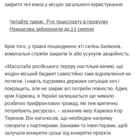
закрито 164 вікна у місцях загального користування.
Читайте також:
Рух транспорту в провулку
Некрасова заборонили до 23 серпня
Крім того, у травні пошкоджено 411 склінь балконів,
комунальні служби закрили їх або усунули аварійність.
«Масштаби російського терору настільки великі, що
жоден міський бюджет самостійно таке відновлення не
потягне. І навіть підтримка держави ситуацію хоч і
покращить, але не закриє всі потреби повністю. Адже,
крім Харкова, в Україні залишається ще чимало
розбитих прифронтових громад, які теж критично
потребують ресурсів», – зазначив мер Харкова Ігор
Терехов. Він наголосив, що необхідно напряму
говорити з партнерами, банками та інвесторами, щоб
залучати конкретні гроші під конкретні проєкти