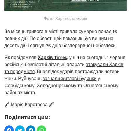
Фото: Харківська мерія
За місяць тривога в місті тривала сумарно понад 16
повних діб. По області цей показник був вищим на
десять діб і сягнув 26 днів безперервної небезпеки.
Як повідомляв
Харків Times
, у ніч на сьогодні, 1 червня,
російські безпілотні літальні апарати
атакували Харків
та передмістя
. Внаслідок ударів постраждали чотири
жінки. Руйнувань
зазнали житлові будинки
у
Слобідському, Холодногірському та Основ’янському
районах міста.
🖋️ Марія Коротаєва 🖋️
Поділитися цим: