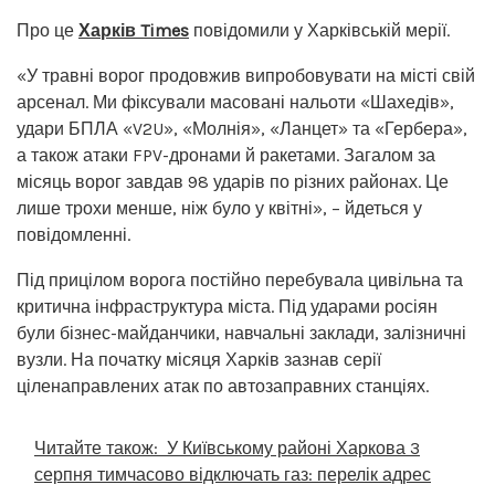
Про це
Харків Times
повідомили у Харківській мерії.
«У травні ворог продовжив випробовувати на місті свій
арсенал. Ми фіксували масовані нальоти «Шахедів»,
удари БПЛА «V2U», «Молнія», «Ланцет» та «Гербера»,
а також атаки FPV-дронами й ракетами. Загалом за
місяць ворог завдав 98 ударів по різних районах. Це
лише трохи менше, ніж було у квітні», – йдеться у
повідомленні.
Під прицілом ворога постійно перебувала цивільна та
критична інфраструктура міста. Під ударами росіян
були бізнес-майданчики, навчальні заклади, залізничні
вузли. На початку місяця Харків зазнав серії
ціленаправлених атак по автозаправних станціях.
Читайте також:
У Київському районі Харкова 3
серпня тимчасово відключать газ: перелік адрес