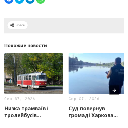
Share
Похожие новости
Сер 07, 2026
Сер 07, 2026
Низка трамваїв і
Суд повернув
тролейбусів
громаді Харкова
тимчасово змінять
майже 13 гектарів