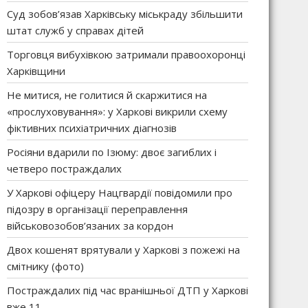
Суд зобов’язав Харківську міськраду збільшити
штат служб у справах дітей
Торговця вибухівкою затримали правоохоронці
Харківщини
Не митися, не голитися й скаржитися на
«прослуховування»: у Харкові викрили схему
фіктивних психіатричних діагнозів
Росіяни вдарили по Ізюму: двоє загиблих і
четверо постраждалих
У Харкові офіцеру Нацгвардії повідомили про
підозру в організації переправлення
військовозобов’язаних за кордон
Двох кошенят врятували у Харкові з пожежі на
смітнику (фото)
Постраждалих під час вранішньої ДТП у Харкові
вже 11