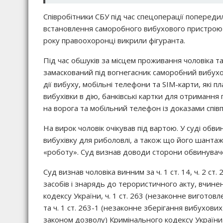
Співробітники СБУ під час спецоперації попередил
встановлення саморобного вибухового пристрою 
року правоохоронці викрили фігуранта.
Під час обшуків за місцем проживання чоловіка т
замаскований під вогнегасник саморобний вибухо
дії вибуху, мобільні телефони та SIM-карти, які
вибухівки в дію, банківські картки для отриманн
на ворога та мобільний телефон із доказами спів
На вирок чоловік очікував під вартою. У суді обв
вибухівку для риболовлі, а також що його шанта
«роботу». Суд визнав доводи сторони обвинува
Суд визнав чоловіка винним за ч. 1 ст. 14, ч. 2 с
засобів і знарядь до терористичного акту, вчин
кодексу України, ч. 1 ст. 263 (незаконне вигото
та ч. 1 ст. 263-1 (незаконне зберігання вибухо
законом дозволу) Кримінального кодексу України