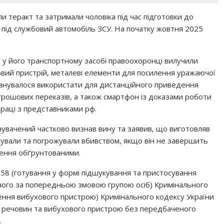
и теракт та затримали чоловіка під час підготовки до
під службовий автомобіль ЗСУ. На початку жовтня 2025
а у його транспортному засобі правоохоронці вилучили
вий пристрій, металеві елементи для посилення уражаючої
 планувалося використати для дистанційного приведення
я грошових переказів, а також смартфон із доказами роботи
праці з представниками рф.
инувачений частково визнав вину та заявив, що виготовляв
жували та погрожували вбивством, якщо він не завершить
чення обґрунтованими.
т. 258 (готування у формі підшукування та пристосування
еного за попередньою змовою групою осіб) Кримінального
влення вибухового пристрою) Кримінального кодексу України
вих речовин та вибухового пристрою без передбаченого
.