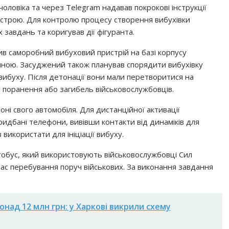
оловіка та через Telegram надавав покрокові інструкції
строю. Для контролю процесу створення вибухівки
завдань та коригував дії фігуранта.
ив саморобний вибуховий пристрій на базі корпусу
иною. Засуджений також планував спорядити вибухівку
вибуху. Після детонації вони мали перетворитися на
і поранення або загибель військовослужбовців.
лоні свого автомобіля. Для дистанційної активації
идбані телефони, вивівши контакти від динаміків для
використати для ініціації вибуху.
втобус, який використовують військовослужбовці Сил
час перебування поруч військових. За виконання завдання
понад 12 млн грн: у Харкові викрили схему