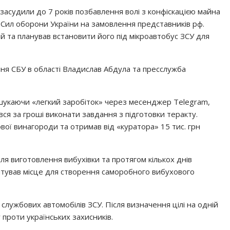
 засудили до 7 років позбавлення волі з конфіскацією майна
 Сил оборони України на замовлення представників рф.
й та планував встановити його під мікроавтобус ЗСУ для
ня СБУ в області Владислав Абдула та пресслужба
, шукаючи «легкий заробіток» через месенджер Telegram,
вся за гроші виконати завдання з підготовки теракту.
ої винагороди та отримав від «куратора» 15 тис. грн
я виготовлення вибухівки та протягом кількох днів
тував місце для створення саморобного вибухового
службових автомобілів ЗСУ. Після визначення цілі на одній
 проти українських захисників.