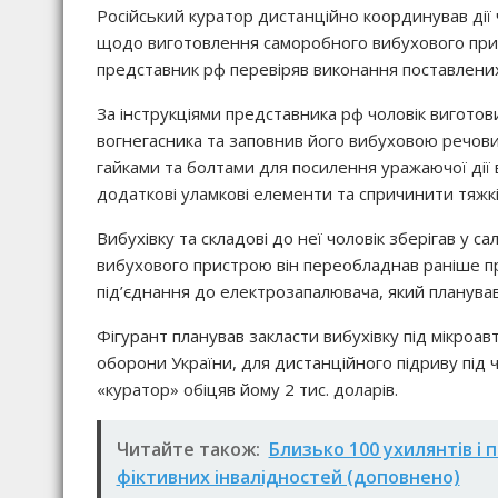
Російський куратор дистанційно координував дії ч
щодо виготовлення саморобного вибухового при
представник рф перевіряв виконання поставлених 
За інструкціями представника рф чоловік виготов
вогнегасника та заповнив його вибуховою речов
гайками та болтами для посилення уражаючої дії 
додаткові уламкові елементи та спричинити тяжк
Вибухівку та складові до неї чоловік зберігав у са
вибухового пристрою він переобладнав раніше пр
під’єднання до електрозапалювача, який планував 
Фігурант планував закласти вибухівку під мікроа
оборони України, для дистанційного підриву під 
«куратор» обіцяв йому 2 тис. доларів.
Читайте також:
Близько 100 ухилянтів і 
фіктивних інвалідностей (доповнено)