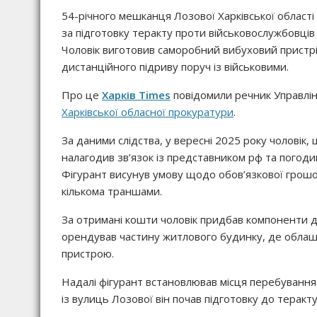
54-річного мешканця Лозової Харківської області
за підготовку теракту проти військовослужбовців
Чоловік виготовив саморобний вибуховий пристрі
дистанційного підриву поруч із військовими.
Про це
Харків Times
повідомили речник Управлін
Харківської обласної прокуратури
.
За даними слідства, у вересні 2025 року чоловік
налагодив зв’язок із представником рф та погоди
Фігурант висунув умову щодо обов’язкової грошов
кількома траншами.
За отримані кошти чоловік придбав компоненти дл
орендував частину житлового будинку, де облаш
пристрою.
Надалі фігурант встановлював місця перебування 
із вулиць Лозової він почав підготовку до теракту