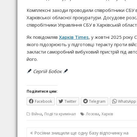
Комплексні заходи проводили співробітники СБУ в
Харківської обласної прокуратури. Досудове роз
співробітники Управління СБУ в Харківській області
Як повідомляв
Харків Times
, у жовтні 2025 року 
якого підозрюють у підготовці теракту проти війс
закласти саморобний вибуховий пристрій під авто
його.
Сергій Бобок
Поділитися цим:
Facebook
Twitter
Telegram
WhatsApp
,
,
Війна
Події та кримінал
Лозова
Харків
Навігація
Росіяни знищили ще одну базу відпочинку на