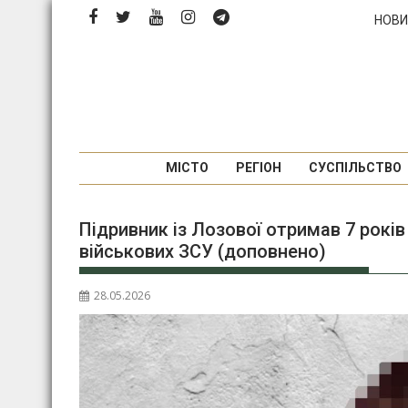
Перейти
НОВИ
до
вмісту
МІСТО
РЕГІОН
СУСПІЛЬСТВО
Підривник із Лозової отримав 7 рокі
військових ЗСУ (доповнено)
28.05.2026