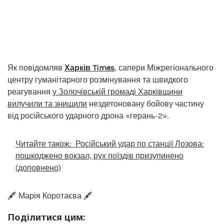
Як повідомляв
Харків Times
, сапери Міжрегіонального
центру гуманітарного розмінування та швидкого
реагування
у Золочівській громаді Харківщини
вилучили та знищили
нездетоновану бойову частину
від російського ударного дрона «герань-2».
Читайте також:
Російський удар по станції Лозова:
пошкоджено вокзал, рух поїздів призупинено
(доповнено)
🖋️ Марія Коротаєва 🖋️
Поділитися цим: