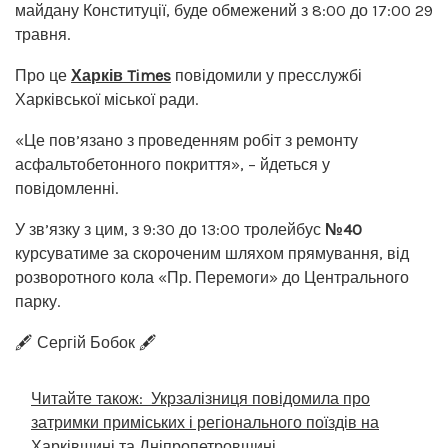
майдану Конституції, буде обмежений з 8:00 до 17:00 29
травня.
Про це
Харків Times
повідомили у пресслужбі
Харківської міської ради.
«Це пов’язано з проведенням робіт з ремонту
асфальтобетонного покриття», – йдеться у
повідомленні.
У зв’язку з цим, з 9:30 до 13:00 тролейбус
№40
курсуватиме за скороченим шляхом прямування, від
розворотного кола «Пр. Перемоги» до Центрального
парку.
🖋️ Сергій Бобок 🖋️
Читайте також:
Укрзалізниця повідомила про
затримки приміських і регіонального поїздів на
Харківщині та Дніпропетровщині