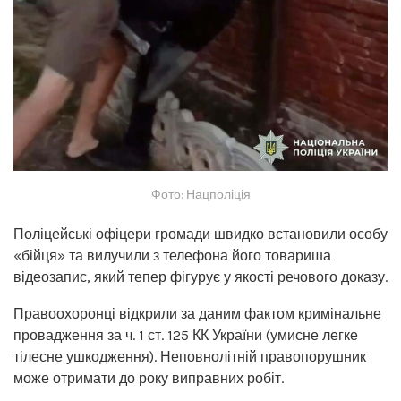
Фото: Нацполіція
Поліцейські офіцери громади швидко встановили особу
«бійця» та вилучили з телефона його товариша
відеозапис, який тепер фігурує у якості речового доказу.
Правоохоронці відкрили за даним фактом кримінальне
провадження за ч. 1 ст. 125 КК України (умисне легке
тілесне ушкодження). Неповнолітній правопорушник
може отримати до року виправних робіт.