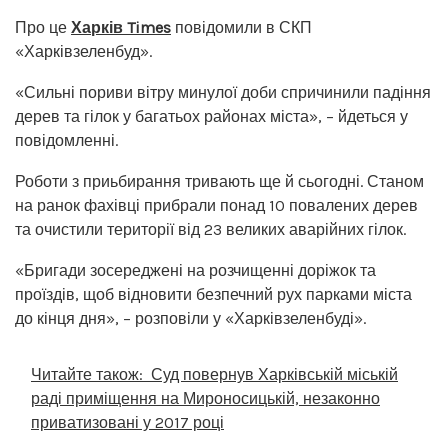
Про це
Харків Times
повідомили в СКП
«Харківзеленбуд».
«Сильні пориви вітру минулої доби спричинили падіння
дерев та гілок у багатьох районах міста», – йдеться у
повідомленні.
Роботи з приьбирання тривають ще й сьогодні. Станом
на ранок фахівці прибрали понад 10 повалених дерев
та очистили території від 23 великих аварійних гілок.
«Бригади зосереджені на розчищенні доріжок та
проїздів, щоб відновити безпечний рух парками міста
до кінця дня», – розповіли у «Харківзеленбуді».
Читайте також:
Суд повернув Харківській міській
раді приміщення на Мироносицькій, незаконно
приватизовані у 2017 році