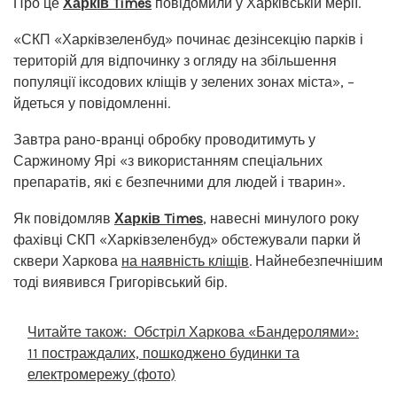
Про це
Харків Times
повідомили у Харківській мерії.
«СКП «Харківзеленбуд» починає дезінсекцію парків і
територій для відпочинку з огляду на збільшення
популяції іксодових кліщів у зелених зонах міста», –
йдеться у повідомленні.
Завтра рано-вранці обробку проводитимуть у
Саржиному Ярі «з використанням спеціальних
препаратів, які є безпечними для людей і тварин».
Як повідомляв
Харків Times
, навесні минулого року
фахівці СКП «Харківзеленбуд» обстежували парки й
сквери Харкова
на наявність кліщів
. Найнебезпечнішим
тоді виявився Григорівський бір.
Читайте також:
Обстріл Харкова «Бандеролями»:
11 постраждалих, пошкоджено будинки та
електромережу (фото)