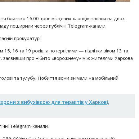
вня близько 16:00 троє місцевих хлопців напали на двох
нападу поширили через публічні Telegram-канали.
ласній прокуратурі.
 15, 16 та 19 років, а потерпілими — підлітки віком 13 та
ту, заявивши про нібито «ворожнечу» між жителями Харкова
голові та тулубу. Побиття вони знімали на мобільний
схрони з вибухівкою для терактів у Харкові,
ічні Telegram-канали.
. 296 КК України (хуліганство, вчинене групою осіб).