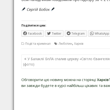
Сергій Бобок
Поділитися цим:
Facebook
Twitter
Telegram
WhatsApp
,
Події та кримінал
Люботин
Харків
Навігація
У Балаклії БпЛА спалив церкву «Світло Євангелія
записів
(фото)
Обговорити цю новину можна на сторінці
Харків
ви завжди будете в курсі найбільш цікавих та важ