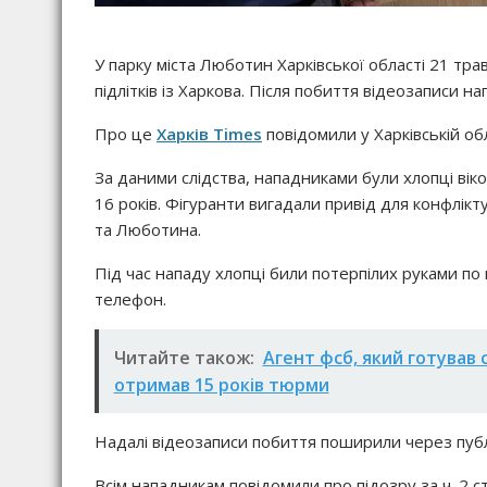
У парку міста Люботин Харківської області 21 тра
підлітків із Харкова. Після побиття відеозаписи 
Про це
Харків Times
повідомили у Харківській об
За даними слідства, нападниками були хлопці віком
16 років. Фігуранти вигадали привід для конфлік
та Люботина.
Під час нападу хлопці били потерпілих руками по 
телефон.
Читайте також:
Агент фсб, який готував 
отримав 15 років тюрми
Надалі відеозаписи побиття поширили через публ
Всім нападникам повідомили про підозру за ч. 2 ст