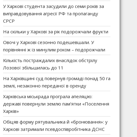
У Харкові студента засудили до семи років за
виправдовування агресії РФ та пропаганду
СРСР
На скільки у Харкові за рік подорожчали фрукти
Овочі у Харкові сезонно подешевшали. У
порівнянні ж із минулим роком – подорожчали
Кількість постраждалих внаслідок обстрілу
Лозової збільшилась до 11
На Харківщині суд повернув громаді понад 50 га
землі, незаконно переданої в оренду
Харківська міськрада програла апеляцію:
державі повернули землю пам’ятки «Поселення
Харків»
Обіцяв форму рятувальника й «бронювання»: у
Харкові затримали псевдоспівробітника ДСНС