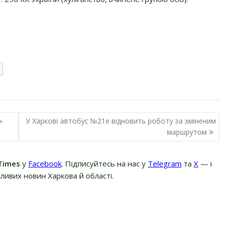
»
У Харкові автобус №21е відновить роботу за зміненим
маршрутом
Times
у
Facebook
. Підписуйтесь на нас у
Telegram
та
Х
— і
ливих новин Харкова й області.