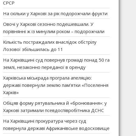
СРСР
На скільки у Харкові за рік подорожчали фрукти
Овочі у Харкові сезонно подешевшали. У
порівнянні ж із минулим роком – подорожчали
Кількість постраждалих внаслідок обстрілу
Лозової збільшилась до 11
На Харківщині суд повернув громаді понад 50 га
землі, незаконно переданої в оренду
Харківська міськрада програла апеляцію:
державі повернули землю пам’ятки «Поселення
Харків»
Обіцяв форму рятувальника й «бронювання»: у
Харкові затримали псевдоспівробітника ДСНС
На Харківщині прокуратура через суд
повернула державі Африканівське водосховище