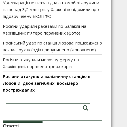
У декларації не вказав два автомобілі дружини
на понад 3,2 млн грн: у Харкові повідомили про
підозру члену ЕКОПФО
Росіяни ударили ракетами по Балаклії на
Харківщині: п’ятеро поранених (фото)
Російський удар по станції Лозова: пошкоджено
вокзал, рух поїздів призупинено (доповнено)
Росіяни атакували молочну ферму на
Харківщині: поранено трьох корів
Росіяни атакували залізничну станцію в
Лозовій: двоє загиблих, восьмеро
постраждалих
Статті