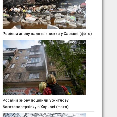
Росіяни знову палять книжки у Харкові (фото)
Росіяни знову поцілили у житлову
багатоповерхівку в Харкові (фото)