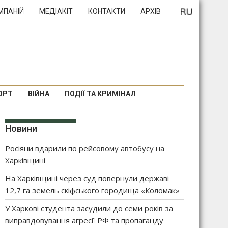
МПАНІЙ
МЕДІАКІТ
КОНТАКТИ
АРХІВ
ОРТ
ВІЙНА
ПОДІЇ ТА КРИМІНАЛ
Новини
Росіяни вдарили по рейсовому автобусу на
Харківщині
На Харківщині через суд повернули державі
12,7 га земель скіфського городища «Коломак»
У Харкові студента засудили до семи років за
виправдовування агресії РФ та пропаганду