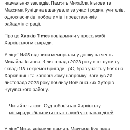
навчальних закладів. Пам’ять Михайла Ільгова та
Максима Куніцина вшанували за участі родин, учителів,
однокласників, побратимів і представників
райадміністрації.
Про це
Харків Times
повідомили у пресслужбі
Харківської міськради.
У ліцеї №65 відкрили меморіальну дошку на честь
Михайла Ільгова. З листопада 2023 року він служив у
складі 113-ї окремої бригади ТрО, брав участь у боях на
Харківщині та Запорізькому напрямку. Загинув 26
листопада 2025 року поблизу Вовчанських Хуторів
Чугуївського району.
Читайте також:
Суд зобов'язав Харківську
міськраду збільшити штат служб у справах дітей
У ліцеї №162 увічнили пам’ять Максима Куніцина.