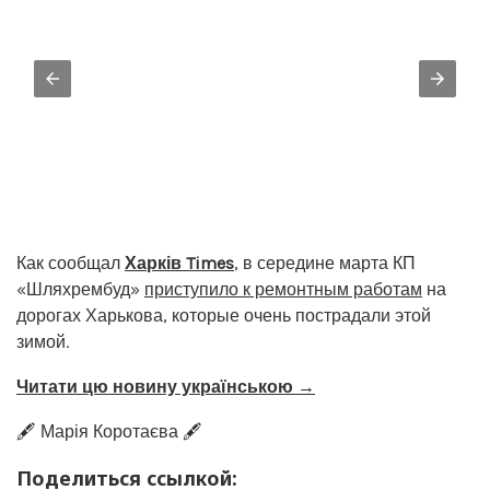
Как сообщал
Харків Times
, в середине марта КП
«Шляхрембуд»
приступило к ремонтным работам
на
дорогах Харькова, которые очень пострадали этой
зимой.
Читати цю новину українською →
🖋️ Марія Коротаєва 🖋️
Поделиться ссылкой: