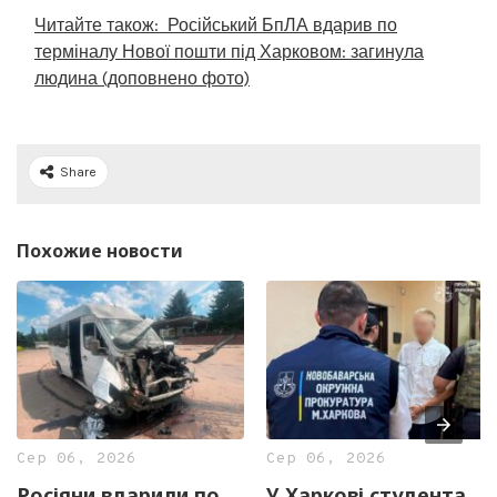
Читайте також:
Російський БпЛА вдарив по
терміналу Нової пошти під Харковом: загинула
людина (доповнено фото)
Share
Похожие новости
Сер 06, 2026
Сер 06, 2026
Росіяни вдарили по
У Харкові студента