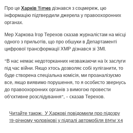
Про це
Харків Times
дізнався з соцмереж, цю
інформацію підтвердили джерела у правоохоронних
органах.
Мер Харкова Ігор Терехов сказав журналістам на місці
одного з прильотів, що про обшуки в Департаменті
цифрової трансформації ХМР дізнався зі ЗМІ.
“В нас немає недоторканних незважаючи на їх заслуги
під час війни. Якщо хтось дозволяє собі хуліганити, то
буде створена спеціальна комісія, ми проаналізуємо
все, якщо виявимо порушення, то я особисто звернусь
до правоохоронних органів з вимогою провести
об’єктивне розслідування”, – сказав Терехов.
Читайте також:
У Харкові повідомили про підозру
19-річному чоловікові у підпалі автомобіля BMW X4