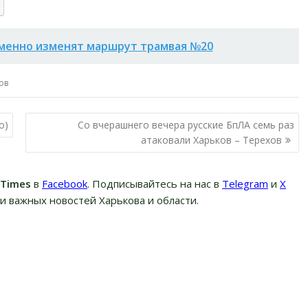
ременно изменят маршрут трамвая №20
ов
о)
Со вчерашнего вечера русские БпЛА семь раз
атаковали Харьков – Терехов
вTimes
в
Facebook
. Подписывайтесь на нас в
Telegram
и
Х
и важных новостей Харькова и области.