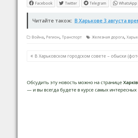
Facebook
Twitter
Telegram
WhatsApp
Читайте також:
В Харькове 3 августа в
,
,
,
Война
Регион
Транспорт
Железная дорога
Харьк
Навигация
В Харьковском городском совете – обыски (фот
по
записям
Обсудить эту новость можно на странице
Харкі
— и вы всегда будете в курсе самых интересных 