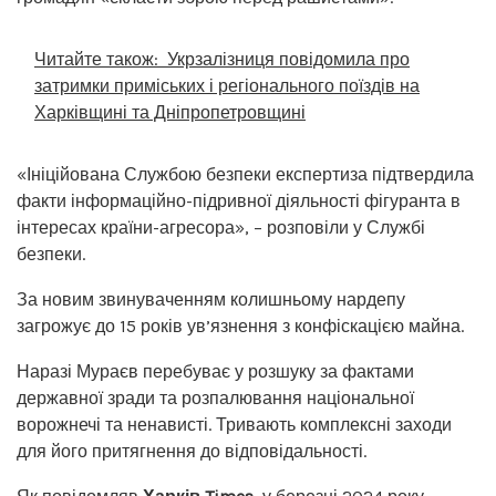
Читайте також:
Укрзалізниця повідомила про
затримки приміських і регіонального поїздів на
Харківщині та Дніпропетровщині
«Ініційована Службою безпеки експертиза підтвердила
факти інформаційно-підривної діяльності фігуранта в
інтересах країни-агресора», – розповіли у Службі
безпеки.
За новим звинуваченням колишньому нардепу
загрожує до 15 років ув’язнення з конфіскацією майна.
Наразі Мураєв перебуває у розшуку за фактами
державної зради та розпалювання національної
ворожнечі та ненависті. Тривають комплексні заходи
для його притягнення до відповідальності.