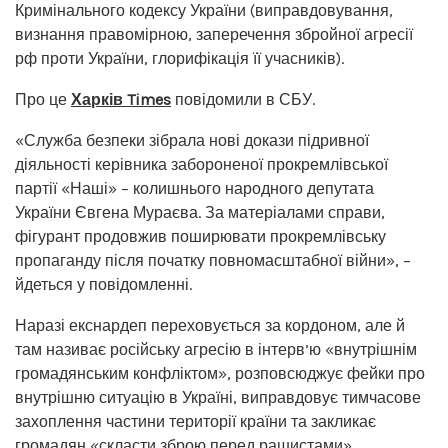
Кримінального кодексу України (виправдовування,
визнання правомірною, заперечення збройної агресії
рф проти України, глорифікація її учасників).
Про це
Харків Times
повідомили в СБУ.
«Служба безпеки зібрала нові докази підривної
діяльності керівника забороненої прокремлівської
партії «Наші» – колишнього народного депутата
України Євгена Мураєва. За матеріалами справи,
фігурант продовжив поширювати прокремлівську
пропаганду після початку повномасштабної війни», –
йдеться у повідомленні.
Наразі екснардеп переховується за кордоном, але й
там називає російську агресію в інтерв’ю «внутрішнім
громадянським конфліктом», розповсюджує фейки про
внутрішню ситуацію в Україні, виправдовує тимчасове
захоплення частини території країни та закликає
громадян «скласти зброю перед рашистами».