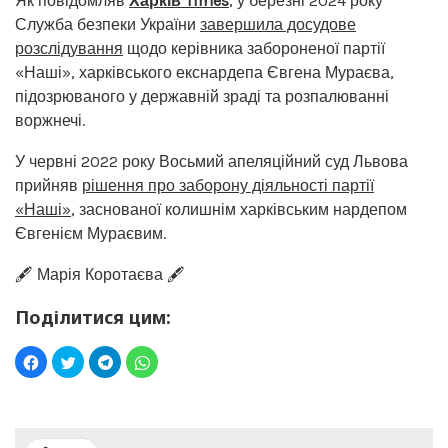
Як повідомляв
Харків Times
, у березні 2024 року
Служба безпеки України
завершила досудове
розслідування
щодо керівника забороненої партії
«Наші», харківського екснардепа Євгена Мураєва,
підозрюваного у державній зраді та розпалюванні
воржнечі.
У червні 2022 року Восьмий апеляційний суд Львова
прийняв
рішення про заборону діяльності партії
«Наші»
, заснованої колишнім харківським нардепом
Євгенієм Мураєвим.
🖋️ Марія Коротаєва 🖋️
Поділитися цим: