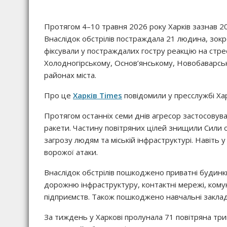
Протягом 4–10 травня 2026 року Харків зазнав 20
Внаслідок обстрілів постраждала 21 людина, зокр
фіксували у постраждалих гостру реакцію на стрес
Холодногірському, Основ’янському, Новобаварськ
районах міста.
Про це
Харків Times
повідомили у пресслужбі Хар
Протягом останніх семи днів агресор застосову
ракети. Частину повітряних цілей знищили Сили 
загрозу людям та міській інфраструктурі. Навіть
ворожої атаки.
Внаслідок обстрілів пошкоджено приватні будинки,
дорожню інфраструктуру, контактні мережі, комун
підприємств. Також пошкоджено навчальні закла
За тиждень у Харкові пролунала 71 повітряна три