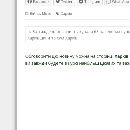
Facebook
Twitter
Telegram
WhatsApp
,
Війна
Місто
Харків
Навігація
За тиждень росіяни атакували 68 населених пунк
записів
Харківщини та сам Харків
Обговорити цю новину можна на сторінці
Харків
ви завжди будете в курсі найбільш цікавих та важ