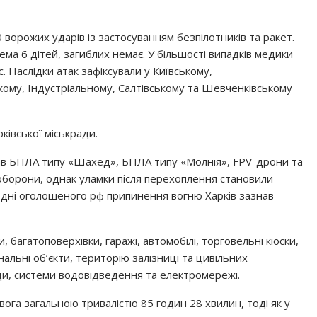
 ворожих ударів із застосуванням безпілотників та ракет.
ема 6 дітей, загиблих немає. У більшості випадків медики
. Наслідки атак зафіксували у Київському,
ому, Індустріальному, Салтівському та Шевченківському
ківської міськради.
вав БПЛА типу «Шахед», БПЛА типу «Молнія», FPV-дрони та
оборони, однак уламки після перехоплення становили
 у дні оголошеного рф припинення вогню Харків зазнав
 багатоповерхівки, гаражі, автомобілі, торговельні кіоски,
альні об’єкти, територію залізниці та цивільних
ди, системи водовідведення та електромережі.
вога загальною тривалістю 85 годин 28 хвилин, тоді як у