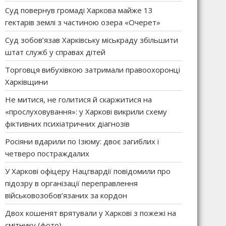
Суд повернув громаді Харкова майже 13
гектарів землі з частиною озера «Очерет»
Суд зобов’язав Харківську міськраду збільшити
штат служб у справах дітей
Торговця вибухівкою затримали правоохоронці
Харківщини
Не митися, не голитися й скаржитися на
«прослуховування»: у Харкові викрили схему
фіктивних психіатричних діагнозів
Росіяни вдарили по Ізюму: двоє загиблих і
четверо постраждалих
У Харкові офіцеру Нацгвардії повідомили про
підозру в організації переправлення
військовозобов’язаних за кордон
Двох кошенят врятували у Харкові з пожежі на
смітнику (фото)