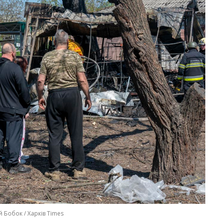
й Бобок / Харків Times