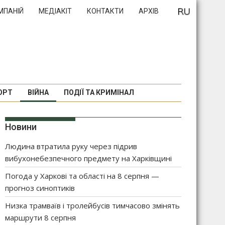
МПАНІЙ
МЕДІАКІТ
КОНТАКТИ
АРХІВ
ОРТ
ВІЙНА
ПОДІЇ ТА КРИМІНАЛ
Новини
Людина втратила руку через підрив
вибухонебезпечного предмету на Харківщині
Погода у Харкові та області на 8 серпня —
прогноз синоптиків
Низка трамваїв і тролейбусів тимчасово змінять
маршрути 8 серпня