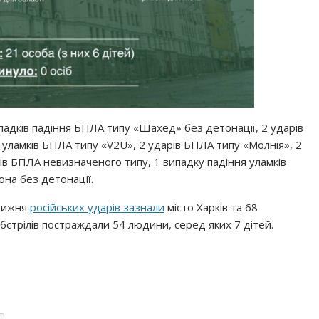
падків падіння БПЛА типу «Шахед» без детонації, 2 ударів
 уламків БПЛА типу «V2U», 2 ударів БПЛА типу «Молнія», 2
ів БПЛА невизначеного типу, 1 випадку падіння уламків
она без детонації.
 тижня
російських ударів зазнали
місто Харків та 68
 обстрілів постраждали 54 людини, серед яких 7 дітей.