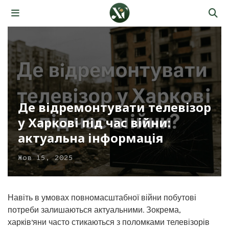
Де відремонтувати телевізор
у Харкові під час війни:
актуальна інформація
Жов 15, 2025
Навіть в умовах повномасштабної війни побутові
потреби залишаються актуальними. Зокрема,
харківʼяни часто стикаються з поломками телевізорів