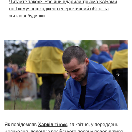
Читайте також:
Росіяни вдарили трьома КАБами
по Ізюму: пошкоджено енергетичний об'єкт та
житлові будинки
Як повідомляв
Харків Times
, 19 квітня, у переддень
Великодня,
додому з російського полону повернулися