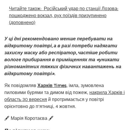
Читайте також:
Російський удар по станції Лозова:
пошкоджено вокзал, рух поїздів призупинено
(доповнено)
У ці дні рекомендовано менше перебувати на
відкритому повітрі, а в разі потреби надягати
захисну маску або респіратор, частіше робити
вологе прибирання в приміщеннях та «уникати
різноманітних тяжких фізичних навантажень на
відкритому повітрі».
Як повідомляв
Харків Times
, імла, зумовлена
пиловими бурями та димом від пожеж,
накрила Харків і
область 30 вересня
й протримається у повітрі
орієнтовно до п’ятниці, 4 жовтня.
🖋️ Марія Коротаєва 🖋️