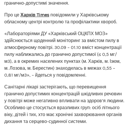
гранично-допустимі значення.
Про це
Харків Times
повідомили у Харківському
обласному центрі контролю та профілактики хвороб.
«Лабораторіями ДУ «Харківський ОЦКПХ МОЗ»
здійснюється щоденний моніторинг за вмістом пилу в
атмосферному повітрі. 30.09 – 01.10 вміст концентрації
пилу наближались до гранично допустимої (≤ 0,5 мг/
м3), а в окремих населених пунктах (м. Харків, м. Ізюм,
м. Лозова, м. Берестин) знаходилась в межах 0,55 –
0,81 мг/м3», – йдеться у повідомленні.
Санітарні лікарі застерігають, що перевищення
гранично допустимих концентрацій шкідливих речовин
у повітрі може негативно впливати на здоров’я людини.
Особливо це стосується вразливих груп: осіб літнього
віку, дітей і тих, хто має хронічні захворювання органів
дихання та серцево-судинної системи.