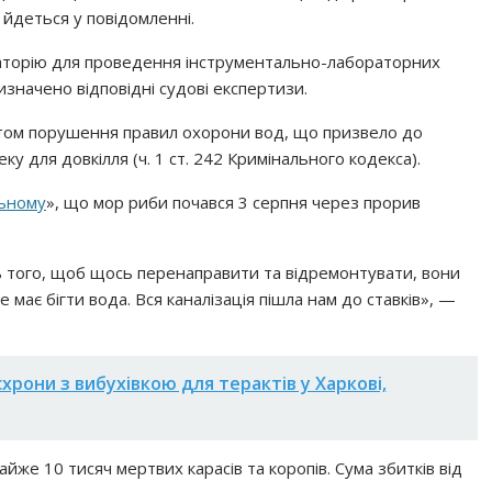
 йдеться у повідомленні.
раторію для проведення інструментально-лабораторних
изначено відповідні судові експертизи.
том порушення правил охорони вод, що призвело до
 для довкілля (ч. 1 ст. 242 Кримінального кодекса).
льному
», що мор риби почався 3 серпня через прорив
ть того, щоб щось перенаправити та відремонтувати, вони
має бігти вода. Вся каналізація пішла нам до ставків», —
схрони з вибухівкою для терактів у Харкові,
айже 10 тисяч мертвих карасів та коропів. Сума збитків від