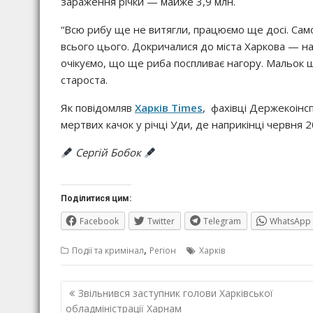
зараження річки — майже 3,9 млн.
“Всю рибу ще не витягли, працюємо ще досі. Са
всього цього. Докричалися до міста Харкова — на
очікуємо, що ще риба поспливає нагору. Мальок щ
староста.
Як повідомляв
Харків Times
, фахівці Держекоінс
мертвих качок у річці Уди, де наприкінці червня 
Сергій Бобок
Поділитися цим:
Facebook
Twitter
Telegram
WhatsApp
,
Події та кримінал
Регіон
Харків
Навігація
Звільнився заступник голови Харківської
записів
обладміністрації Харнам