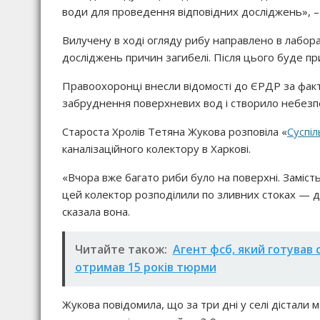
води для проведення відповідних досліджень», –
Вилучену в ході огляду рибу направлено в лабо
досліджень причин загибелі. Після цього буде пр
Правоохоронці внесли відомості до ЄРДР за фак
забруднення поверхневих вод і створило небезпеку
Староста Хролів Тетяна Жукова розповіла «
Суспі
каналізаційного колектору в Харкові.
«Вчора вже багато риби було на поверхні. Заміс
цей колектор розподілили по зливних стоках — де 
сказала вона.
Читайте також:
Агент фсб, який готував 
отримав 15 років тюрми
Жукова повідомила, що за три дні у селі дістали м