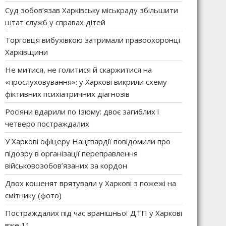
Суд зобов’язав Харківську міськраду збільшити
штат служб у справах дітей
Торговця вибухівкою затримали правоохоронці
Харківщини
Не митися, не голитися й скаржитися на
«прослуховування»: у Харкові викрили схему
фіктивних психіатричних діагнозів
Росіяни вдарили по Ізюму: двоє загиблих і
четверо постраждалих
У Харкові офіцеру Нацгвардії повідомили про
підозру в організації переправлення
військовозобов’язаних за кордон
Двох кошенят врятували у Харкові з пожежі на
смітнику (фото)
Постраждалих під час вранішньої ДТП у Харкові
вже 11