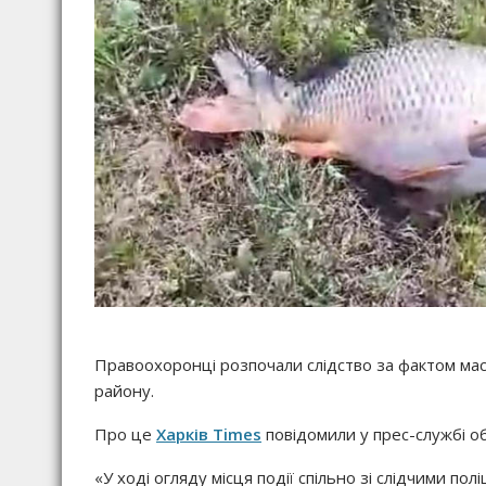
Правоохоронці розпочали слідство за фактом масо
району.
Про це
Харків Times
повідомили у прес-службі о
«У ході огляду місця події спільно зі слідчими полі