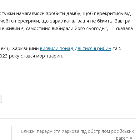
мотужки намагаємось зробити дамбу, щоб перекритись від
чебто перекрили, що зараз каналізація не біжить. Завтра
е живий є, самостійно вибирали його сьогодні”, — сказала
пекції Харківщини
виявили понад дві тисячі рибин
та 5
2023 року стався мор тварин.
Ближні передмістя Харкова під обстрілом російських
ракет