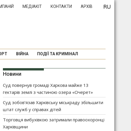
МПАНІЙ
МЕДІАКІТ
КОНТАКТИ
АРХІВ
ОРТ
ВІЙНА
ПОДІЇ ТА КРИМІНАЛ
Новини
Суд повернув громаді Харкова майже 13
гектарів землі з частиною озера «Очерет»
Суд зобов’язав Харківську міськраду збільшити
штат служб у справах дітей
Торговця вибухівкою затримали правоохоронці
Харківщини