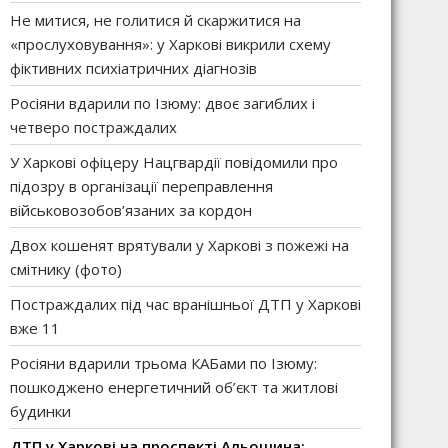
Не митися, не голитися й скаржитися на
«прослуховування»: у Харкові викрили схему
фіктивних психіатричних діагнозів
Росіяни вдарили по Ізюму: двоє загиблих і
четверо постраждалих
У Харкові офіцеру Нацгвардії повідомили про
підозру в організації переправлення
військовозобов’язаних за кордон
Двох кошенят врятували у Харкові з пожежі на
смітнику (фото)
Постраждалих під час вранішньої ДТП у Харкові
вже 11
Росіяни вдарили трьома КАБами по Ізюму:
пошкоджено енергетичний об’єкт та житлові
будинки
ДТП у Харкові на проспекті Альошина: