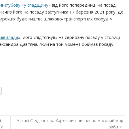
инєгубову «у спадщину»
від його попередниці на посаді
значив його на посаду заступника 17 березня 2021 року. До
ирекція будівництва шляхово-транспортних споруд м.
иївВлада
», його «підтягнув» на серйозну посаду у столиці
ександра Давтяна, який на той момент обіймав посаду
і
У річці Студенок на Харківщині виявлено масовий мор
СУ
риби