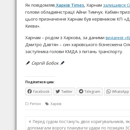
Як повідомляв
Харків Times
, Харнам
залишився С
голови обладміністрації Айни Тимчук. Кабмін при
цього призначення Харнам був керівником КП «Д
Києва».
Харнам – родом з Харкова, за даними
видання «К
Дмитро Давтян – син харківського бізнесмена Ол
заступника голови КМДА з питань транспорту.
Сергій Бобок
Поділитися цим:
Facebook
Twitter
Telegram
WhatsApp
Регіон
Харків
Навігація
Перед судом постануть двоє коригувальників, як
записів
допомагали ворогу планувати удари по позиціях З