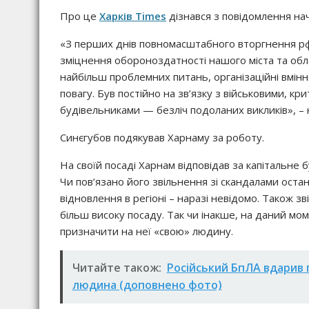
Про це
Харків Times
дізнався з повідомлення на
«З перших днів повномасштабного вторгнення р
зміцнення обороноздатності нашого міста та обл
найбільш проблемних питань, організаційні вмі
повагу. Був постійно на зв’язку з військовими, 
будівельниками — безліч подоланих викликів», – н
Синєгубов подякував Харнаму за роботу.
На своїй посаді Харнам відповідав за капітальне
Чи пов’язано його звільнення зі скандалами оста
відновлення в регіоні – наразі невідомо. Також 
більш високу посаду. Так чи інакше, на даний мо
призначити на неї «свою» людину.
Читайте також:
Російський БпЛА вдарив 
людина (доповнено фото)