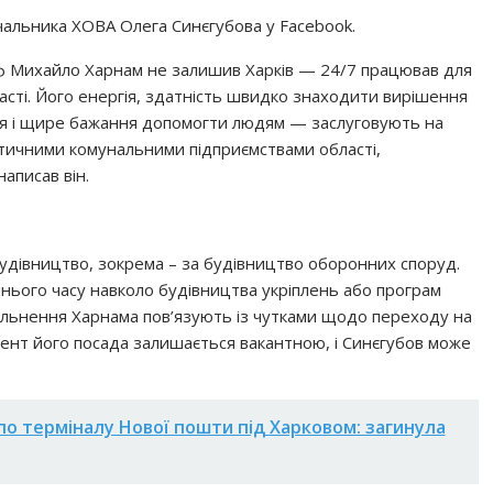
чальника ХОВА Олега Синєгубова у Facebook.
ф Михайло Харнам не залишив Харків — 24/7 працював для
асті. Його енергія, здатність швидко знаходити вирішення
ння і щире бажання допомогти людям — заслуговують на
критичними комунальними підприємствами області,
аписав він.
 будівництво, зокрема – за будівництво оборонних споруд.
ннього часу навколо будівництва укріплень або програм
звільнення Харнама пов’язують із чутками щодо переходу на
мент його посада залишається вакантною, і Синєгубов може
по терміналу Нової пошти під Харковом: загинула