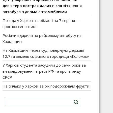
дев’ятеро постраждалих після зіткнення
автобуса з двома автомобілями
Погода у Харкові та області на 7 серпня —
прогноз синоптиків
Росіяни вдарили по рейсовому автобусу на
Харківщині
На Харківщині через суд повернули державі
12,7 га земель скіфського городища «Коломак»
У Харкові студента засудили до семи років за
виправдовування агресії РФ та пропаганду
СРСР
На скільки у Харкові за рік подорожчали фрукти