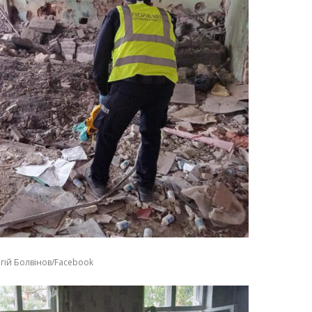
гій Болвінов/Facebook