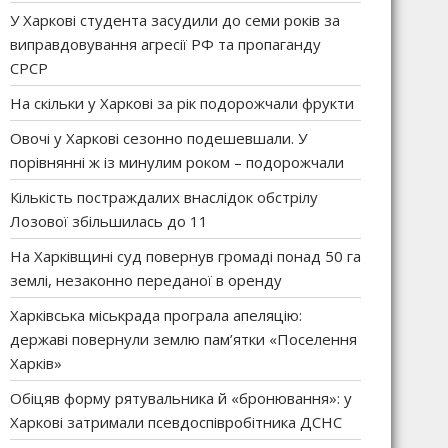
У Харкові студента засудили до семи років за
виправдовування агресії РФ та пропаганду
СРСР
На скільки у Харкові за рік подорожчали фрукти
Овочі у Харкові сезонно подешевшали. У
порівнянні ж із минулим роком – подорожчали
Кількість постраждалих внаслідок обстрілу
Лозової збільшилась до 11
На Харківщині суд повернув громаді понад 50 га
землі, незаконно переданої в оренду
Харківська міськрада програла апеляцію:
державі повернули землю пам’ятки «Поселення
Харків»
Обіцяв форму рятувальника й «бронювання»: у
Харкові затримали псевдоспівробітника ДСНС