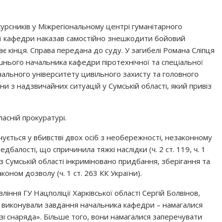
курсників у Міжрегіональному центрі гуманітарного
ої кафедри наказав самостійно знешкодити бойовий
є кінця. Справа передана до суду. У загибелі Романа Сліпця
нього начальника кафедри піротехнічної та спеціальної
нального університету цивільного захисту та головного
ни з надзвичайних ситуацій у Сумській області, який привіз
ласній прокуратурі.
ується у вбивстві двох осіб з необережності, незаконному
балості, що спричинила тяжкі наслідки (ч. 2 ст. 119, ч. 1
С з Сумській області інкриміновано придбання, зберігання та
оном дозволу (ч. 1 ст. 263 КК України).
іння ГУ Нацполіції Харківської області Сергій Болвінов,
и виконували завдання начальника кафедри – намагалися
і снаряда». Більше того, вони намагалися заперечувати