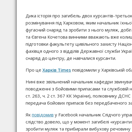
Дика історія про загибель двох курсантів-третьо
розмінування під Харковом, яким начальник їхнь
фугасний снаряд та зробити з нього муляж, добіга
та Євгена Кочетова винними вважають вже колиш
підготовки факультету цивільного захисту Націо
фахівця одного з відділів Державної служби Украї
снаряд до центру, де навчалися курсанти.
Про це
Харків Times
повідомили у Харківській об
Нині вже звільнений начальник кафедри звинувач
поводженні з бойовими припасами та службовій нед
ст. 263, ч. 2 ст. 367 КК України), полковнику ДСН
передача бойових припасів без передбаченого зак
Як
повідомив
у Facebook начальник Слідчого управл
слідство довело, що у момент загибелі «курсант
зробити муляж та прибирали вибухову речовину з