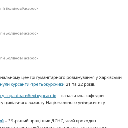
гій Болвінов/Facebook
гій Болвінов/Facebook
гій Болвінов/Facebook
ональному центрі гуманітарного розмінування у Харківській
инули курсанти-третьокурсники
21 та 22 років.
у справі загибелі курсантів
– начальника кафедри
ету цивільного захисту Національного університету
ий
– 39-річний працівник ДСНС, який проходив
та привіз злощасний снаряд до центру, де навчалися