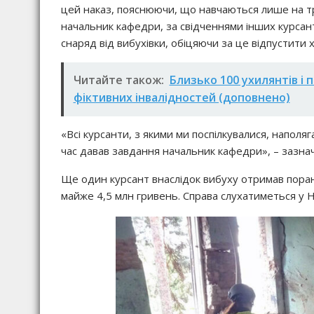
цей наказ, пояснюючи, що навчаються лише на тре
начальник кафедри, за свідченнями інших курсант
снаряд від вибухівки, обіцяючи за це відпустити х
Читайте також:
Близько 100 ухилянтів і 
фіктивних інвалідностей (доповнено)
«Всі курсанти, з якими ми поспілкувалися, напол
час давав завдання начальник кафедри», – зазнач
Ще один курсант внаслідок вибуху отримав поран
майже 4,5 млн гривень. Справа слухатиметься у