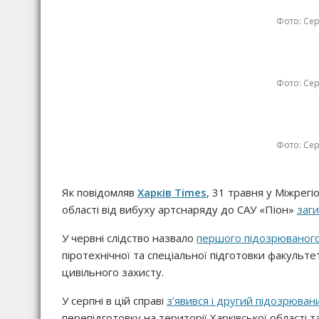
Фото: Сер
Фото: Сер
Фото: Сер
Як повідомляв
Харків Times
, 31 травня у Міжрегі
області від вибуху артснаряду до САУ «Піон»
заг
У червні слідство назвало
першого підозрюваного 
піротехнічної та спеціальної підготовки факульт
цивільного захисту.
У серпні в цій справі
з’явився і другий підозрюван
перепідготовку на території Харківської області 