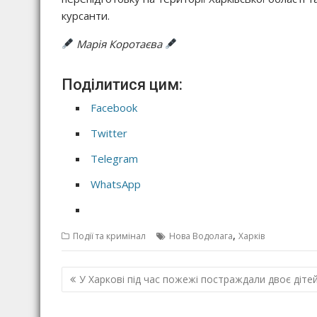
курсанти.
Марія Коротаєва
Поділитися цим:
Facebook
Twitter
Telegram
WhatsApp
,
Події та кримінал
Нова Водолага
Харків
Н
У Харкові під час пожежі постраждали двоє діте
а
в