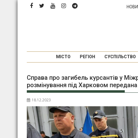
П
НОВИ
е
р
е
й
т
и
д
МІСТО
РЕГІОН
СУСПІЛЬСТВО
о
в
Справа про загибель курсантів у Між
м
розмінування під Харковом передана
і
с
т
18.12.2023
у