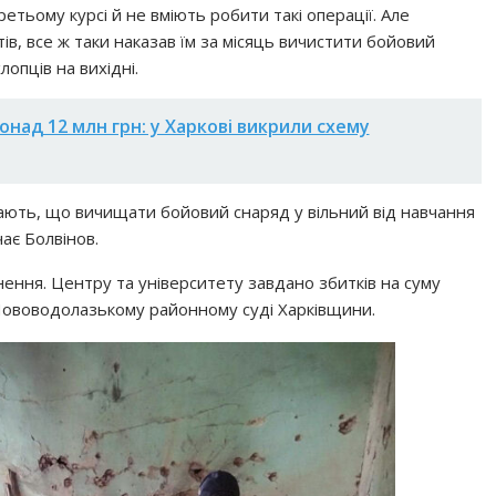
тьому курсі й не вміють робити такі операції. Але
ів, все ж таки наказав їм за місяць вичистити бойовий
лопців на вихідні.
понад 12 млн грн: у Харкові викрили схему
ягають, що вичищати бойовий снаряд у вільний від навчання
ає Болвінов.
ення. Центру та університету завдано збитків на суму
 Нововодолазькому районному суді Харківщини.