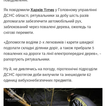
повідомленні.
Як повідомили
Харків Times
у Головному управлінні
ДСНС області, рятувальники за добу шість разів
допомагали забезпечити автомобільний рух,
заблокований через повалені дерева, ожеледь та
снігові перемети.
«Допомогли водіям 2-х легковиків і карети швидкої
подолати складні ділянки доріг, а також прибрали 5
повалених на дороги та лінії електропередачі дерев», –
рапортують рятувальники.
Ну й, не дивлячись на погоду, піротехнічні підрозділи
ДСНС протягом доби вилучили та знешкодили 62
одиниці вибухонебезпечних предметів.