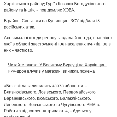
Харківського району; Гур’їв Козачок Богодухівського
району та інші», – повідомляє ХОВА.
В районі Синьківки на Куп’янщині ЗСУ відбили 15
російських атак.
Але чималої шкоди регіону завдала й негода, внаслідок
якої в області знеструмлені 136 населених пунктів, 38 з
них – частково.
Читайте також:
У Великому Бурлуці на Харківщині
FPV-дрон влучив у магазин: виникла пожежа
«Без світла залишились 43373 абоненти –
Близнюківського, Лозівського, Первомайського,
Барвінківського, Ізюмського, Балаклійського,
Липецького, Вовчанського та Чугуївського РЕМів.
Роботи з відновлення тривають», – йдеться у