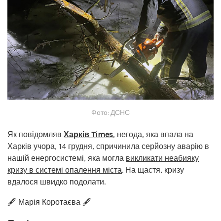
Фото: ДСНС
Як повідомляв
Харків Times
, негода, яка впала на
Харків учора, 14 грудня, спричинила серйозну аварію в
нашій енергосистемі, яка могла
викликати неабияку
кризу в системі опалення міста
. На щастя, кризу
вдалося швидко подолати.
🖋️ Марія Коротаєва 🖋️