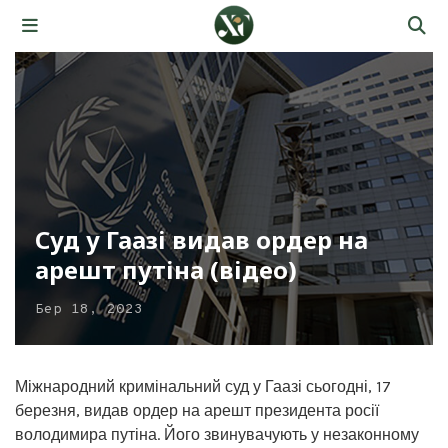
Суд у Гаазі видав ордер на
арешт путіна (відео)
Бер 18, 2023
Міжнародний кримінальний суд у Гаазі сьогодні, 17
березня, видав ордер на арешт президента росії
володимира путіна. Його звинувачують у незаконному