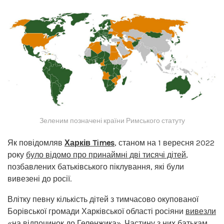
Зеленим позначені країни Римського статуту
Як повідомляв
Харків Times
, станом на 1 вересня 2022
року
було відомо про принаймні дві тисячі дітей
,
позбавлених батьківського піклування, які були
вивезені до росії.
Влітку певну кількість дітей з тимчасово окупованої
Борівської громади Харківської області росіяни
вивезли
«на відпочинок до Геленжика»
. Частину з них батькам