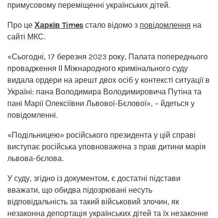
примусовому переміщенні українських дітей.
Про це
Харків Times
стало відомо з
повідомлення
на
сайті МКС.
«Сьогодні, 17 березня 2023 року, Палата попереднього
провадження ІІ Міжнародного кримінального суду
видала ордери на арешт двох осіб у контексті ситуації в
Україні: пана Володимира Володимировича Путіна та
пані Марії Олексіївни Львової-Бєлової», – йдеться у
повідомленні.
«Подільницею» російського президента у цій справі
виступає російська уповноважена з прав дитини марія
львова-бєлова.
У суду, згідно із документом, є достатні підстави
вважати, що обидва підозрювані несуть
відповідальність за такий військовий злочин, як
незаконна депортація українських дітей та їх незаконне