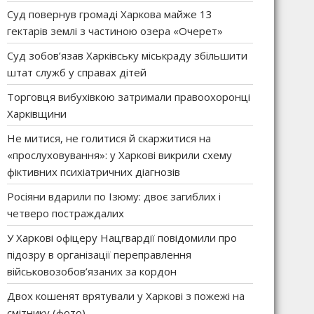
Суд повернув громаді Харкова майже 13
гектарів землі з частиною озера «Очерет»
Суд зобов’язав Харківську міськраду збільшити
штат служб у справах дітей
Торговця вибухівкою затримали правоохоронці
Харківщини
Не митися, не голитися й скаржитися на
«прослуховування»: у Харкові викрили схему
фіктивних психіатричних діагнозів
Росіяни вдарили по Ізюму: двоє загиблих і
четверо постраждалих
У Харкові офіцеру Нацгвардії повідомили про
підозру в організації переправлення
військовозобов’язаних за кордон
Двох кошенят врятували у Харкові з пожежі на
смітнику (фото)