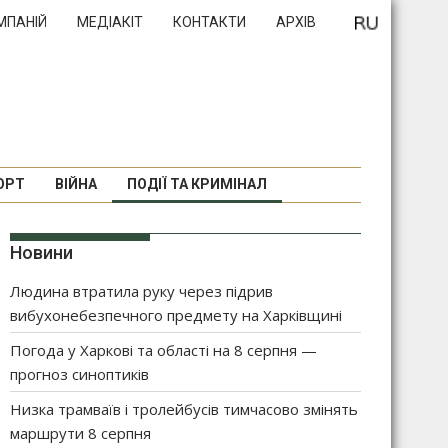
МПАНІЙ
МЕДІАКІТ
КОНТАКТИ
АРХІВ
ОРТ
ВІЙНА
ПОДІЇ ТА КРИМІНАЛ
Новини
Людина втратила руку через підрив
вибухонебезпечного предмету на Харківщині
Погода у Харкові та області на 8 серпня —
прогноз синоптиків
Низка трамваїв і тролейбусів тимчасово змінять
маршрути 8 серпня