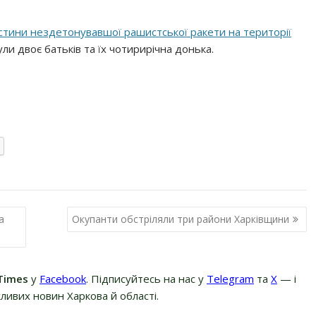
стини нездетонувавшої рашистської ракети на території
ли двоє батьків та їх чотирирічна донька.
а
Окупанти обстріляли три райони Харківщини
Times
у
Facebook
. Підписуйтесь на нас у
Telegram
та
Х
— і
ливих новин Харкова й області.