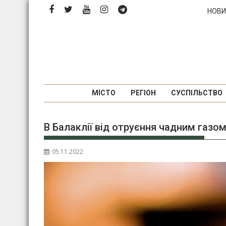
Перейти
НОВИ
до
вмісту
МІСТО
РЕГІОН
СУСПІЛЬСТВО
В Балаклії від отруєння чадним газо
05.11.2022