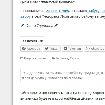
приміткою «нещасний випадок».
Як повідомляв
Харків Times
, внаслідок
вибуху ча
двору
в селі Федорівка Лозівського району загину
Ольга Тодорова
Поділитися цим:
Facebook
Twitter
Telegram
WhatsApp
,
Події та кримінал
Балаклія
Харків
Навігація
У Дворічній затримали поліцейську-зрадницю, як
записів
після деокупації ховалася по підвалах
Обговорити цю новину можна на сторінці
Харків
ви завжди будете в курсі найбільш цікавих та важ