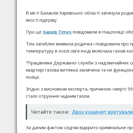
В місті Балаклія Харківської області загинула род
якості підігріву.
Про це
Харків Times
повідомили в Нацполіції обл
Тіла загиблих виявила родичка і повідомила про
температуру в оселі сім’я іноді включала газові кон
“Працівники Державної служби з надзвичайних сит
квартирі газова витяжка засмічена та не функціону
поліції.
Згідно з висновком експерта, причиною смерті 59-р
стало отруєння чадним газом.
Читайте також:
Двох кошенят врятували 
За даним фактом слідчім відкрито кримінальне про