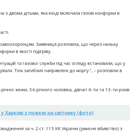
ина з двома дітьми, яка іноді включала газові конфорки в
асті.
 правоохоронцям. Заявниця розповіла, що через низьку
форки в якості підігріву.
уацій та газової служби під час огляду встановили, що у
вала. Тіла загиблих направлені до моргу.”, – розповіли в
ічної жінки, 34-річного чоловіка, дівчат 6-ти та 13-ти років
у Харкові з пожежі на смітнику (фото)
вадження за ч. 2 ст. 115 КК України (умисне вбивство) з