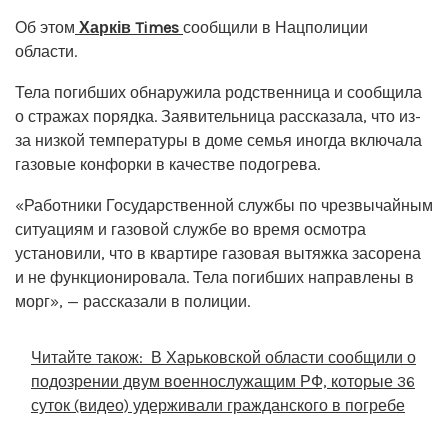
Об этом
Харків Times
сообщили в Нацполиции
области.
Тела погибших обнаружила родственница и сообщила
о стражах порядка. Заявительница рассказала, что из-
за низкой температуры в доме семья иногда включала
газовые конфорки в качестве подогрева.
«Работники Государственной службы по чрезвычайным
ситуациям и газовой службе во время осмотра
установили, что в квартире газовая вытяжка засорена
и не функционировала. Тела погибших направлены в
морг», — рассказали в полиции.
Читайте також:
В Харьковской области сообщили о
подозрении двум военнослужащим РФ, которые 36
суток (видео) удерживали гражданского в погребе