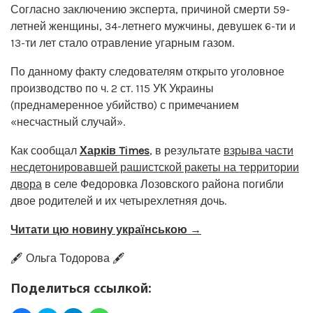
Согласно заключению эксперта, причиной смерти 59-
летней женщины, 34-летнего мужчины, девушек 6-ти и
13-ти лет стало отравление угарным газом.
По данному факту следователям открыто уголовное
производство по ч. 2 ст. 115 УК Украины
(преднамеренное убийство) с примечанием
«несчастный случай».
Как сообщал
Харків Times
, в результате
взрыва части
несдетонировавшей рашистской ракеты на территории
двора
в селе Федоровка Лозовского района погибли
двое родителей и их четырехлетняя дочь.
Читати цю новину українською →
🖋️ Ольга Тодорова 🖋️
Поделиться ссылкой: