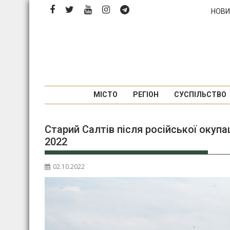
П
НОВИ
е
р
е
й
т
и
д
МІСТО
РЕГІОН
СУСПІЛЬСТВО
о
в
Старий Салтів після російської окупа
м
2022
і
с
т
02.10.2022
у