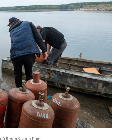
гій Бобок/Харків Times