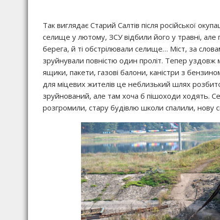
Так виглядає Старий Салтів після російської окупац
селище у лютому, ЗСУ відбили його у травні, але 
берега, й ті обстрілювали селище… Міст, за слов
зруйнували повністю один проліт. Тепер уздовж м
ящики, пакети, газові балони, каністри з бензин
для міцевих жителів це неблизький шлях розбит
зруйнований, але там хоча б пішоходи ходять. 
розгромили, стару будівлю школи спалили, нову 