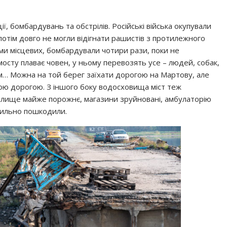
ії, бомбардувань та обстрілів. Російські війська окупували
потім довго не могли відігнати рашистів з протилежного
ами місцевих, бомбардували чотири рази, поки не
осту плаває човен, у ньому перевозять усе – людей, собак,
ом… Можна на той берег заїхати дорогою на Мартову, але
ою дорогою. З іншого боку водосховища міст теж
Селище майже порожнє, магазини зруйновані, амбулаторію
сильно пошкодили.