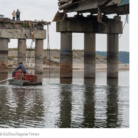
ій Бобок/Харків Times