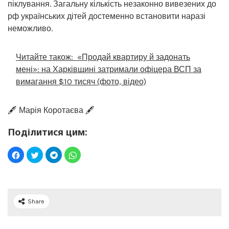
піклування. Загальну кількість незаконно вивезених до
рф українських дітей достеменно встановити наразі
неможливо.
Читайте також:
«Продай квартиру й задонать
мені»: на Харківщині затримали офіцера ВСП за
вимагання $10 тисяч (фото, відео)
🖋️ Марія Коротаєва 🖋️
Поділитися цим:
Share