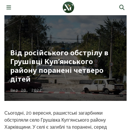
Від російського обстрілу в
Грушівці Куп’янського
району поранені четверо
дітей
Вер 20, 2022
Сьогодні, 20 вересня, рашистські загарбники
обстріляли село Грушівка Куп’янського району
Харківщини. У селі є загиблі та поранені, серед